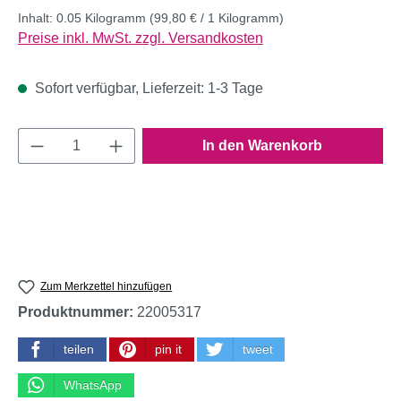
Inhalt:
0.05 Kilogramm
(99,80 € / 1 Kilogramm)
Preise inkl. MwSt. zzgl. Versandkosten
Sofort verfügbar, Lieferzeit: 1-3 Tage
Produkt Anzahl: Gib den gewünschten Wert e
In den Warenkorb
Zum Merkzettel hinzufügen
Produktnummer:
22005317
teilen
pin it
tweet
WhatsApp