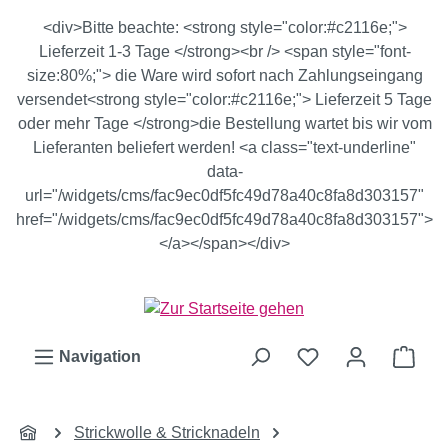
Zum Hauptinhalt springen
<div>Bitte beachte: <strong style="color:#c2116e;">
Lieferzeit 1-3 Tage </strong><br /> <span style="font-
size:80%;"> die Ware wird sofort nach Zahlungseingang
versendet<strong style="color:#c2116e;"> Lieferzeit 5 Tage
oder mehr Tage </strong>die Bestellung wartet bis wir vom
Lieferanten beliefert werden! <a class="text-underline"
data-
url="/widgets/cms/fac9ec0df5fc49d78a40c8fa8d303157"
href="/widgets/cms/fac9ec0df5fc49d78a40c8fa8d303157">
</a></span></div>
Ware
Navigation
Strickwolle & Stricknadeln