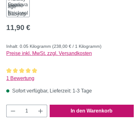
Regulärer Preis:
11,90 €
Inhalt:
0.05 Kilogramm
(238,00 € / 1 Kilogramm)
Preise inkl. MwSt. zzgl. Versandkosten
Durchschnittliche Bewertung von 5 von 5 Sternen
1 Bewertung
Sofort verfügbar, Lieferzeit: 1-3 Tage
Produkt Anzahl: Gib den gewünschten Wert e
In den Warenkorb