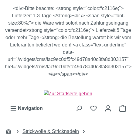
Zum Hauptinhalt springen
<div>Bitte beachte: <strong style="color:#c2116e;">
Lieferzeit 1-3 Tage </strong><br /> <span style="font-
size:80%;"> die Ware wird sofort nach Zahlungseingang
versendet<strong style="color:#c2116e;"> Lieferzeit 5 Tage
oder mehr Tage </strong>die Bestellung wartet bis wir vom
Lieferanten beliefert werden! <a class="text-underline"
data-
url="/widgets/cms/fac9ec0df5fc49d78a40c8fa8d303157"
href="/widgets/cms/fac9ec0df5fc49d78a40c8fa8d303157">
</a></span></div>
Ware
Navigation
Strickwolle & Stricknadeln