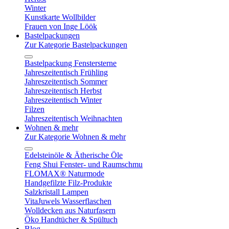
Winter
Kunstkarte Wollbilder
Frauen von Inge Löök
Bastelpackungen
Zur Kategorie Bastelpackungen
Bastelpackung Fenstersterne
Jahreszeitentisch Frühling
Jahreszeitentisch Sommer
Jahreszeitentisch Herbst
Jahreszeitentisch Winter
Filzen
Jahreszeitentisch Weihnachten
Wohnen & mehr
Zur Kategorie Wohnen & mehr
Edelsteinöle & Ätherische Öle
Feng Shui Fenster- und Raumschmu
FLOMAX® Naturmode
Handgefilzte Filz-Produkte
Salzkristall Lampen
VitaJuwels Wasserflaschen
Wolldecken aus Naturfasern
Öko Handtücher & Spültuch
Blog