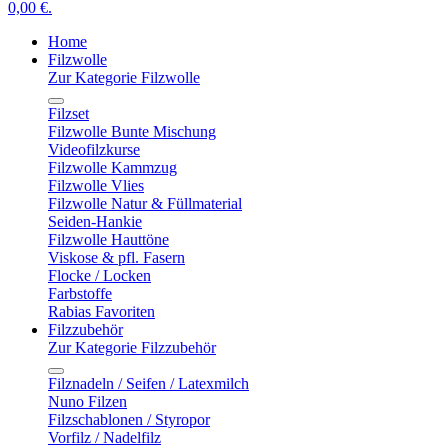
0,00 €.
Home
Filzwolle
Zur Kategorie Filzwolle
Filzset
Filzwolle Bunte Mischung
Videofilzkurse
Filzwolle Kammzug
Filzwolle Vlies
Filzwolle Natur & Füllmaterial
Seiden-Hankie
Filzwolle Hauttöne
Viskose & pfl. Fasern
Flocke / Locken
Farbstoffe
Rabias Favoriten
Filzzubehör
Zur Kategorie Filzzubehör
Filznadeln / Seifen / Latexmilch
Nuno Filzen
Filzschablonen / Styropor
Vorfilz / Nadelfilz