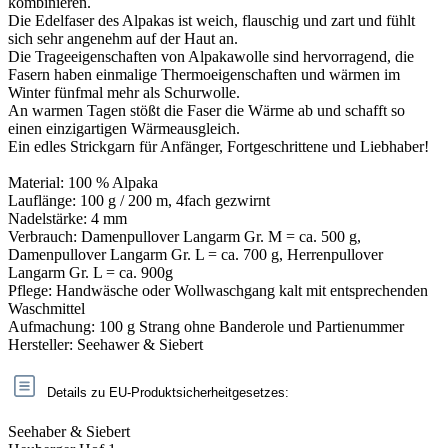
kombinieren.
Die Edelfaser des Alpakas ist weich, flauschig und zart und fühlt
sich sehr angenehm auf der Haut an.
Die Trageeigenschaften von Alpakawolle sind hervorragend, die
Fasern haben einmalige Thermoeigenschaften und wärmen im
Winter fünfmal mehr als Schurwolle.
An warmen Tagen stößt die Faser die Wärme ab und schafft so
einen einzigartigen Wärmeausgleich.
Ein edles Strickgarn für Anfänger, Fortgeschrittene und Liebhaber!
Material: 100 % Alpaka
Lauflänge: 100 g / 200 m, 4fach gezwirnt
Nadelstärke: 4 mm
Verbrauch: Damenpullover Langarm Gr. M = ca. 500 g,
Damenpullover Langarm Gr. L = ca. 700 g, Herrenpullover
Langarm Gr. L = ca. 900g
Pflege: Handwäsche oder Wollwaschgang kalt mit entsprechenden
Waschmittel
Aufmachung: 100 g Strang ohne Banderole und Partienummer
Hersteller: Seehawer & Siebert
Details zu EU-Produktsicherheitgesetzes:
Seehaber & Siebert