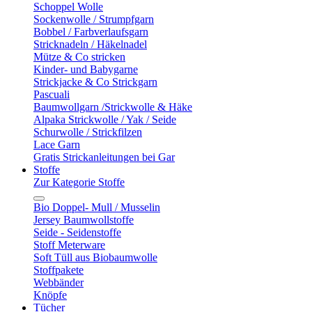
Schoppel Wolle
Sockenwolle / Strumpfgarn
Bobbel / Farbverlaufsgarn
Stricknadeln / Häkelnadel
Mütze & Co stricken
Kinder- und Babygarne
Strickjacke & Co Strickgarn
Pascuali
Baumwollgarn /Strickwolle & Häke
Alpaka Strickwolle / Yak / Seide
Schurwolle / Strickfilzen
Lace Garn
Gratis Strickanleitungen bei Gar
Stoffe
Zur Kategorie Stoffe
Bio Doppel- Mull / Musselin
Jersey Baumwollstoffe
Seide - Seidenstoffe
Stoff Meterware
Soft Tüll aus Biobaumwolle
Stoffpakete
Webbänder
Knöpfe
Tücher