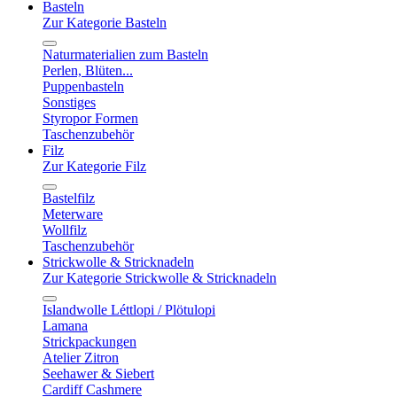
Basteln
Zur Kategorie Basteln
Naturmaterialien zum Basteln
Perlen, Blüten...
Puppenbasteln
Sonstiges
Styropor Formen
Taschenzubehör
Filz
Zur Kategorie Filz
Bastelfilz
Meterware
Wollfilz
Taschenzubehör
Strickwolle & Stricknadeln
Zur Kategorie Strickwolle & Stricknadeln
Islandwolle Léttlopi / Plötulopi
Lamana
Strickpackungen
Atelier Zitron
Seehawer & Siebert
Cardiff Cashmere