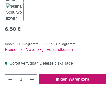
Regulärer Preis:
6,50 €
Inhalt:
0.1 Kilogramm
(65,00 € / 1 Kilogramm)
Preise inkl. MwSt. zzgl. Versandkosten
Sofort verfügbar, Lieferzeit: 1-3 Tage
Produkt Anzahl: Gib den gewünschten Wert e
In den Warenkorb