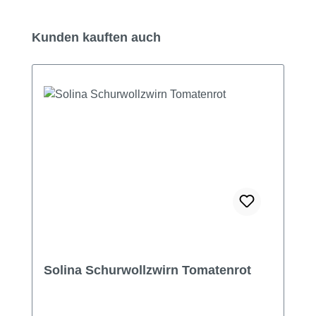
Produktgalerie überspringen
Kunden kauften auch
Solina Schurwollzwirn Tomatenrot