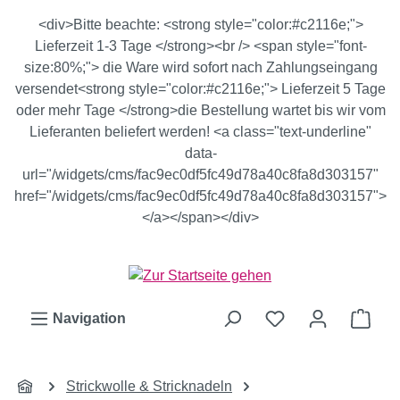
Zum Hauptinhalt springen
<div>Bitte beachte: <strong style="color:#c2116e;">
Lieferzeit 1-3 Tage </strong><br /> <span style="font-
size:80%;"> die Ware wird sofort nach Zahlungseingang
versendet<strong style="color:#c2116e;"> Lieferzeit 5 Tage
oder mehr Tage </strong>die Bestellung wartet bis wir vom
Lieferanten beliefert werden! <a class="text-underline"
data-
url="/widgets/cms/fac9ec0df5fc49d78a40c8fa8d303157"
href="/widgets/cms/fac9ec0df5fc49d78a40c8fa8d303157">
</a></span></div>
Ware
Navigation
Strickwolle & Stricknadeln