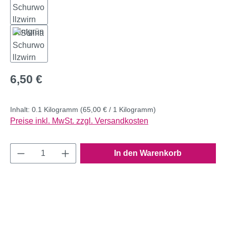
Regulärer Preis:
6,50 €
Inhalt:
0.1 Kilogramm
(65,00 € / 1 Kilogramm)
Preise inkl. MwSt. zzgl. Versandkosten
Produkt Anzahl: Gib den gewünschten Wert e
In den Warenkorb