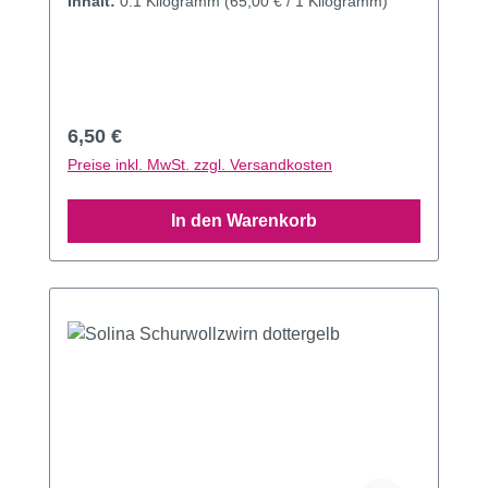
Inhalt:
0.1 Kilogramm
(65,00 € / 1 Kilogramm)
Regulärer Preis:
6,50 €
Preise inkl. MwSt. zzgl. Versandkosten
In den Warenkorb