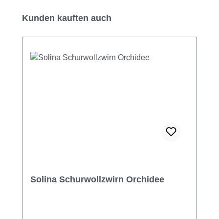
Produktgalerie überspringen
Kunden kauften auch
Solina Schurwollzwirn Orchidee