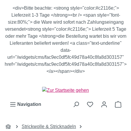
Zum Hauptinhalt springen
<div>Bitte beachte: <strong style="color:#c2116e;">
Lieferzeit 1-3 Tage </strong><br /> <span style="font-
size:80%;"> die Ware wird sofort nach Zahlungseingang
versendet<strong style="color:#c2116e;"> Lieferzeit 5 Tage
oder mehr Tage </strong>die Bestellung wartet bis wir vom
Lieferanten beliefert werden! <a class="text-underline"
data-
url="/widgets/cms/fac9ec0df5fc49d78a40c8fa8d303157"
href="/widgets/cms/fac9ec0df5fc49d78a40c8fa8d303157">
</a></span></div>
Ware
Navigation
Strickwolle & Stricknadeln