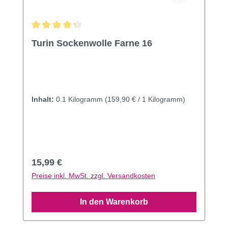
Durchschnittliche Bewertung von 4.33 von 5 Sternen
Turin Sockenwolle Farne 16
Inhalt:
0.1 Kilogramm
(159,90 € / 1 Kilogramm)
Regulärer Preis:
15,99 €
Preise inkl. MwSt. zzgl. Versandkosten
In den Warenkorb