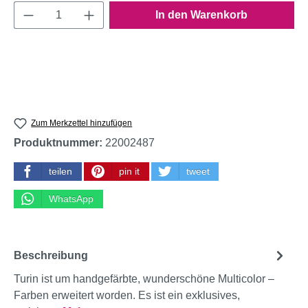
Produkt Anzahl: Gib den gewünschten Wert e
In den Warenkorb
Zum Merkzettel hinzufügen
Produktnummer:
22002487
teilen
pin it
tweet
WhatsApp
Beschreibung
Turin ist um handgefärbte, wunderschöne Multicolor –
Farben erweitert worden. Es ist ein exklusives,