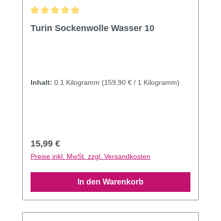
Durchschnittliche Bewertung von 5 von 5 Sternen
Turin Sockenwolle Wasser 10
Inhalt:
0.1 Kilogramm
(159,90 € / 1 Kilogramm)
Regulärer Preis:
15,99 €
Preise inkl. MwSt. zzgl. Versandkosten
In den Warenkorb