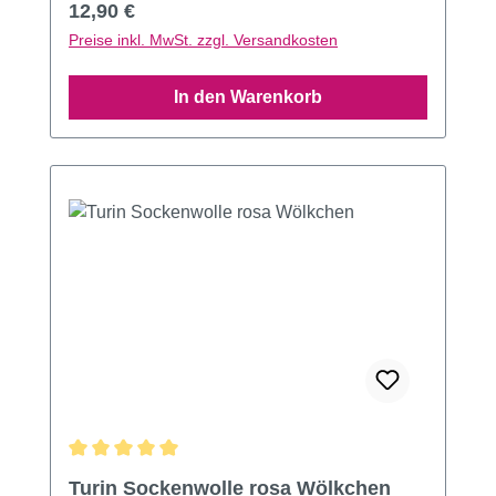
Regulärer Preis:
12,90 €
Preise inkl. MwSt. zzgl. Versandkosten
In den Warenkorb
Durchschnittliche Bewertung von 5 von 5 Sternen
Turin Sockenwolle rosa Wölkchen