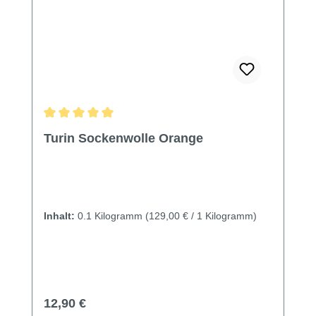
Durchschnittliche Bewertung von 5 von 5 Sternen
Turin Sockenwolle Orange
Inhalt:
0.1 Kilogramm
(129,00 € / 1 Kilogramm)
Regulärer Preis:
12,90 €