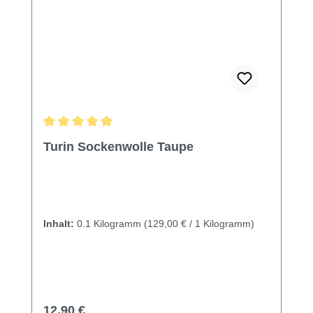
Durchschnittliche Bewertung von 5 von 5 Sternen
Turin Sockenwolle Taupe
Inhalt:
0.1 Kilogramm
(129,00 € / 1 Kilogramm)
Regulärer Preis:
12,90 €