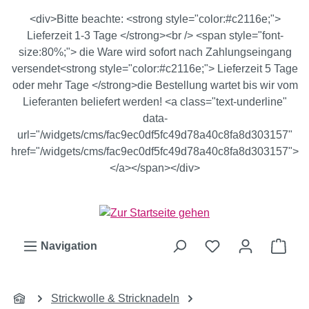
Zum Hauptinhalt springen
<div>Bitte beachte: <strong style="color:#c2116e;">
Lieferzeit 1-3 Tage </strong><br /> <span style="font-
size:80%;"> die Ware wird sofort nach Zahlungseingang
versendet<strong style="color:#c2116e;"> Lieferzeit 5 Tage
oder mehr Tage </strong>die Bestellung wartet bis wir vom
Lieferanten beliefert werden! <a class="text-underline"
data-
url="/widgets/cms/fac9ec0df5fc49d78a40c8fa8d303157"
href="/widgets/cms/fac9ec0df5fc49d78a40c8fa8d303157">
</a></span></div>
Ware
Navigation
Strickwolle & Stricknadeln