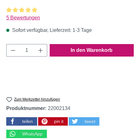
Durchschnittliche Bewertung von 5 von 5 Sternen
5 Bewertungen
Sofort verfügbar, Lieferzeit: 1-3 Tage
Produkt Anzahl: Gib den gewünschten Wert e
In den Warenkorb
Zum Merkzettel hinzufügen
Produktnummer:
22002134
teilen
pin it
tweet
WhatsApp