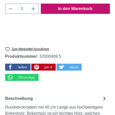
Produkt Anzahl: Gib den gewünschten Wert e
In den Warenkorb
Zum Merkzettel hinzufügen
Produktnummer:
32000469.5
teilen
pin it
tweet
WhatsApp
Beschreibung
Rundstricknadeln mit 40 cm Länge aus hochwertigem
Birkenholz. Birkenholz ist ein leichtes Holz, welches