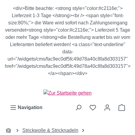
Zum Hauptinhalt springen
<div>Bitte beachte: <strong style="color:#c2116e;">
Lieferzeit 1-3 Tage </strong><br /> <span style="font-
size:80%;"> die Ware wird sofort nach Zahlungseingang
versendet<strong style="color:#c2116e;"> Lieferzeit 5 Tage
oder mehr Tage </strong>die Bestellung wartet bis wir vom
Lieferanten beliefert werden! <a class="text-underline"
data-
url="/widgets/cms/fac9ec0df5fc49d78a40c8fa8d303157"
href="/widgets/cms/fac9ec0df5fc49d78a40c8fa8d303157">
</a></span></div>
Ware
Navigation
Strickwolle & Stricknadeln