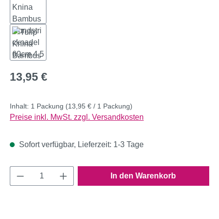
Regulärer Preis:
13,95 €
Inhalt:
1 Packung
(13,95 € / 1 Packung)
Preise inkl. MwSt. zzgl. Versandkosten
Sofort verfügbar, Lieferzeit: 1-3 Tage
Produkt Anzahl: Gib den gewünschten Wert e
In den Warenkorb