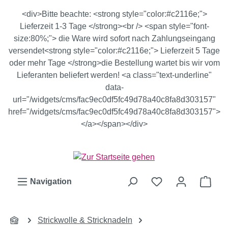
Zum Hauptinhalt springen
<div>Bitte beachte: <strong style="color:#c2116e;">
Lieferzeit 1-3 Tage </strong><br /> <span style="font-
size:80%;"> die Ware wird sofort nach Zahlungseingang
versendet<strong style="color:#c2116e;"> Lieferzeit 5 Tage
oder mehr Tage </strong>die Bestellung wartet bis wir vom
Lieferanten beliefert werden! <a class="text-underline"
data-
url="/widgets/cms/fac9ec0df5fc49d78a40c8fa8d303157"
href="/widgets/cms/fac9ec0df5fc49d78a40c8fa8d303157">
</a></span></div>
Ware
Navigation
Strickwolle & Stricknadeln