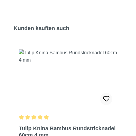
Produktgalerie überspringen
Kunden kauften auch
Durchschnittliche Bewertung von 5 von 5 Sternen
Tulip Knina Bambus Rundstricknadel
60cm 4 mm