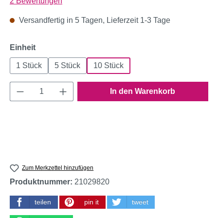
Durchschnittliche Bewertung von 5 von 5 Sternen
2 Bewertungen
Versandfertig in 5 Tagen, Lieferzeit 1-3 Tage
auswählen
Einheit
1 Stück
5 Stück
10 Stück
Produkt Anzahl: Gib den gewünschten Wert e
In den Warenkorb
Zum Merkzettel hinzufügen
Produktnummer:
21029820
teilen
pin it
tweet