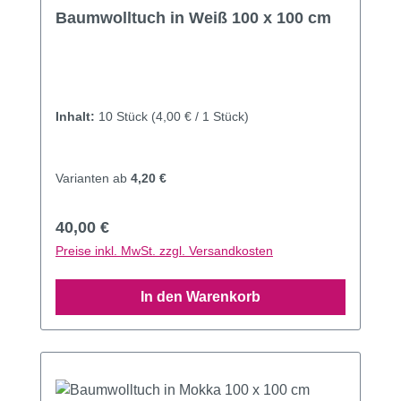
Durchschnittliche Bewertung von 4.7 von 5 Sternen
Baumwolltuch in Weiß 100 x 100 cm
Inhalt:
10 Stück
(4,00 € / 1 Stück)
Varianten ab
4,20 €
Regulärer Preis:
40,00 €
Preise inkl. MwSt. zzgl. Versandkosten
In den Warenkorb