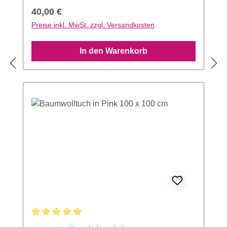
Regulärer Preis:
40,00 €
Preise inkl. MwSt. zzgl. Versandkosten
In den Warenkorb
Durchschnittliche Bewertung von 5 von 5 Sternen