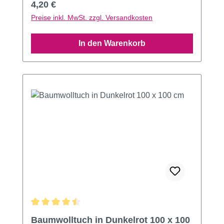
Regulärer Preis:
4,20 €
Preise inkl. MwSt. zzgl. Versandkosten
In den Warenkorb
Durchschnittliche Bewertung von 4.56 von 5 Sternen
Baumwolltuch in Dunkelrot 100 x 100