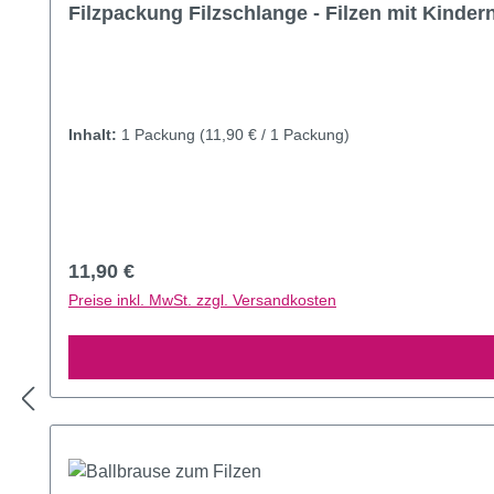
Durchschnittliche Bewertung von 5 von 5 Sternen
Filzpackung Filzschlange - Filzen mit Kinde
Inhalt:
1 Packung
(11,90 € / 1 Packung)
Regulärer Preis:
11,90 €
Preise inkl. MwSt. zzgl. Versandkosten