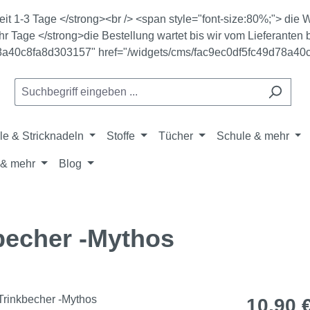
zeit 1-3 Tage </strong><br /> <span style="font-size:80%;"> di
r Tage </strong>die Bestellung wartet bis wir vom Lieferanten b
78a40c8fa8d303157" href="/widgets/cms/fac9ec0df5fc49d78a40
le & Stricknadeln
Stoffe
Tücher
Schule & mehr
& mehr
Blog
becher -Mythos
Regulärer Pr
10,90 