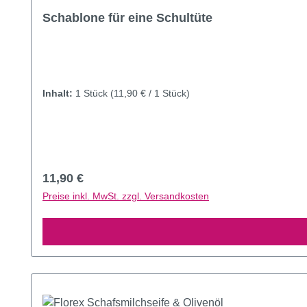
Durchschnittliche Bewertung von 5 von 5 Sternen
Schablone für eine Schultüte
Inhalt:
1 Stück
(11,90 € / 1 Stück)
Regulärer Preis:
11,90 €
Preise inkl. MwSt. zzgl. Versandkosten