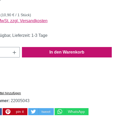
k
(10,90 € / 1 Stück)
 MwSt. zzgl. Versandkosten
ügbar, Lieferzeit: 1-3 Tage
Anzahl: Gib den gewünschten Wert ein oder
In den Warenkorb
tel hinzufügen
mmer:
22005043
pin it
tweet
WhatsApp