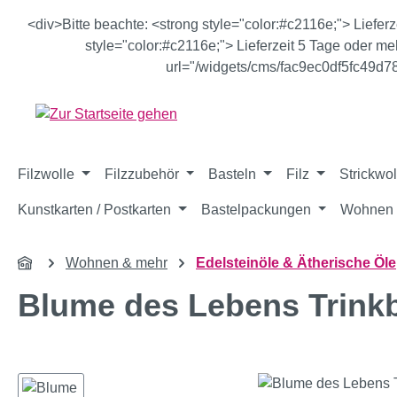
m Hauptinhalt springen
Zur Suche springen
Zur Hauptnavigation springen
<div>Bitte beachte: <strong style="color:#c2116e;"> Liefer
style="color:#c2116e;"> Lieferzeit 5 Tage oder meh
url="/widgets/cms/fac9ec0df5fc49d
Filzwolle
Filzzubehör
Basteln
Filz
Strickwol
Kunstkarten / Postkarten
Bastelpackungen
Wohnen 
Wohnen & mehr
Edelsteinöle & Ätherische Öle
Blume des Lebens Trink
Bildergalerie überspringen