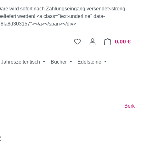
e Ware wird sofort nach Zahlungseingang versendet<strong
eliefert werden! <a class="text-underline" data-
c8fa8d303157"></a></span></div>
0,00 €
Ware
Jahreszeitentisch
Bücher
Edelsteine
Berk
eis:
€