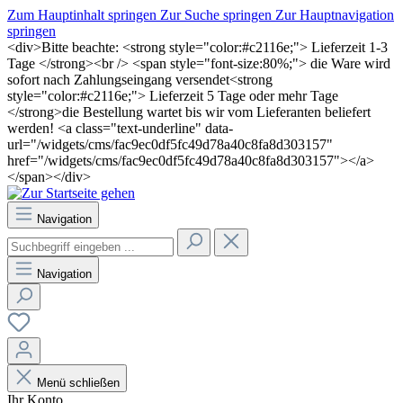
Zum Hauptinhalt springen
Zur Suche springen
Zur Hauptnavigation
springen
<div>Bitte beachte: <strong style="color:#c2116e;"> Lieferzeit 1-3
Tage </strong><br /> <span style="font-size:80%;"> die Ware wird
sofort nach Zahlungseingang versendet<strong
style="color:#c2116e;"> Lieferzeit 5 Tage oder mehr Tage
</strong>die Bestellung wartet bis wir vom Lieferanten beliefert
werden! <a class="text-underline" data-
url="/widgets/cms/fac9ec0df5fc49d78a40c8fa8d303157"
href="/widgets/cms/fac9ec0df5fc49d78a40c8fa8d303157"></a>
</span></div>
Navigation
Navigation
Menü schließen
Ihr Konto