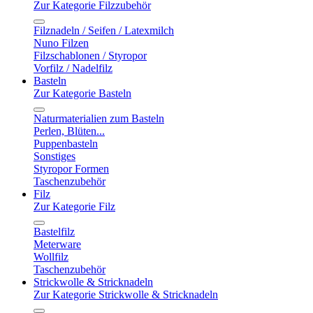
Zur Kategorie Filzzubehör
Filznadeln / Seifen / Latexmilch
Nuno Filzen
Filzschablonen / Styropor
Vorfilz / Nadelfilz
Basteln
Zur Kategorie Basteln
Naturmaterialien zum Basteln
Perlen, Blüten...
Puppenbasteln
Sonstiges
Styropor Formen
Taschenzubehör
Filz
Zur Kategorie Filz
Bastelfilz
Meterware
Wollfilz
Taschenzubehör
Strickwolle & Stricknadeln
Zur Kategorie Strickwolle & Stricknadeln