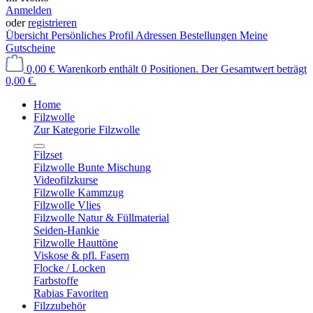
Anmelden
oder
registrieren
Übersicht
Persönliches Profil
Adressen
Bestellungen
Meine
Gutscheine
0,00 €
Warenkorb enthält 0 Positionen. Der Gesamtwert beträgt
0,00 €.
Home
Filzwolle
Zur Kategorie Filzwolle
Filzset
Filzwolle Bunte Mischung
Videofilzkurse
Filzwolle Kammzug
Filzwolle Vlies
Filzwolle Natur & Füllmaterial
Seiden-Hankie
Filzwolle Hauttöne
Viskose & pfl. Fasern
Flocke / Locken
Farbstoffe
Rabias Favoriten
Filzzubehör