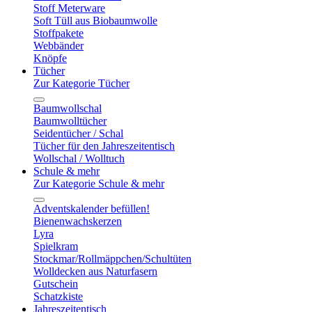
Stoff Meterware
Soft Tüll aus Biobaumwolle
Stoffpakete
Webbänder
Knöpfe
Tücher
Zur Kategorie Tücher
Baumwollschal
Baumwolltücher
Seidentücher / Schal
Tücher für den Jahreszeitentisch
Wollschal / Wolltuch
Schule & mehr
Zur Kategorie Schule & mehr
Adventskalender befüllen!
Bienenwachskerzen
Lyra
Spielkram
Stockmar/Rollmäppchen/Schultüten
Wolldecken aus Naturfasern
Gutschein
Schatzkiste
Jahreszeitentisch