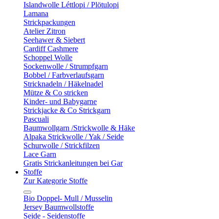
Islandwolle Léttlopi / Plötulopi
Lamana
Strickpackungen
Atelier Zitron
Seehawer & Siebert
Cardiff Cashmere
Schoppel Wolle
Sockenwolle / Strumpfgarn
Bobbel / Farbverlaufsgarn
Stricknadeln / Häkelnadel
Mütze & Co stricken
Kinder- und Babygarne
Strickjacke & Co Strickgarn
Pascuali
Baumwollgarn /Strickwolle & Häke
Alpaka Strickwolle / Yak / Seide
Schurwolle / Strickfilzen
Lace Garn
Gratis Strickanleitungen bei Gar
Stoffe
Zur Kategorie Stoffe
Bio Doppel- Mull / Musselin
Jersey Baumwollstoffe
Seide - Seidenstoffe