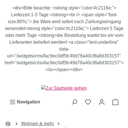
Zum Hauptinhalt springen
<div>Bitte beachte: <strong style="color:#c2116e;">
Lieferzeit 1-3 Tage </strong><br /> <span style="font-
size:80%;"> die Ware wird sofort nach Zahlungseingang
versendet<strong style="color:#c2116e;"> Lieferzeit 5 Tage
oder mehr Tage </strong>die Bestellung wartet bis wir vom
Lieferanten beliefert werden! <a class="text-underline"
data-
url="/widgets/cms/fac9ec0df5fc49d78a40c8fa8d303157"
href="/widgets/cms/fac9ec0df5fc49d78a40c8fa8d303157">
</a></span></div>
Ware
Navigation
Wohnen & mehr