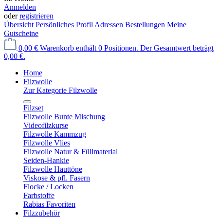
Anmelden
oder
registrieren
Übersicht
Persönliches Profil
Adressen
Bestellungen
Meine
Gutscheine
0,00 €
Warenkorb enthält 0 Positionen. Der Gesamtwert beträgt
0,00 €.
Home
Filzwolle
Zur Kategorie Filzwolle
Filzset
Filzwolle Bunte Mischung
Videofilzkurse
Filzwolle Kammzug
Filzwolle Vlies
Filzwolle Natur & Füllmaterial
Seiden-Hankie
Filzwolle Hauttöne
Viskose & pfl. Fasern
Flocke / Locken
Farbstoffe
Rabias Favoriten
Filzzubehör