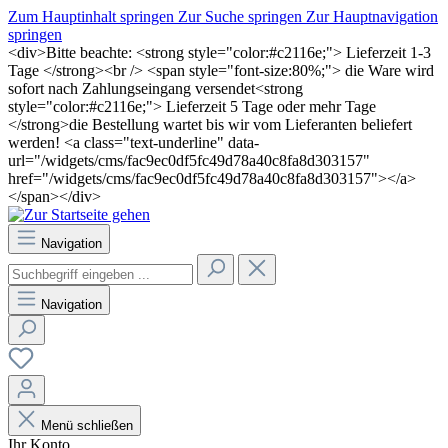
Zum Hauptinhalt springen
Zur Suche springen
Zur Hauptnavigation
springen
<div>Bitte beachte: <strong style="color:#c2116e;"> Lieferzeit 1-3
Tage </strong><br /> <span style="font-size:80%;"> die Ware wird
sofort nach Zahlungseingang versendet<strong
style="color:#c2116e;"> Lieferzeit 5 Tage oder mehr Tage
</strong>die Bestellung wartet bis wir vom Lieferanten beliefert
werden! <a class="text-underline" data-
url="/widgets/cms/fac9ec0df5fc49d78a40c8fa8d303157"
href="/widgets/cms/fac9ec0df5fc49d78a40c8fa8d303157"></a>
</span></div>
Navigation
Navigation
Menü schließen
Ihr Konto