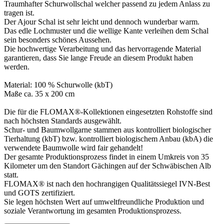
Traumhafter Schurwollschal welcher passend zu jedem Anlass zu
tragen ist.
Der Ajour Schal ist sehr leicht und dennoch wunderbar warm.
Das edle Lochmuster und die wellige Kante verleihen dem Schal
sein besonders schönes Aussehen.
Die hochwertige Verarbeitung und das hervorragende Material
garantieren, dass Sie lange Freude an diesem Produkt haben
werden.
Material: 100 % Schurwolle (kbT)
Maße ca. 35 x 200 cm
Die für die FLOMAX®-Kollektionen eingesetzten Rohstoffe sind
nach höchsten Standards ausgewählt.
Schur- und Baumwollgarne stammen aus kontrolliert biologischer
Tierhaltung (kbT) bzw. kontrolliert biologischem Anbau (kbA) die
verwendete Baumwolle wird fair gehandelt!
Der gesamte Produktionsprozess findet in einem Umkreis von 35
Kilometer um den Standort Gächingen auf der Schwäbischen Alb
statt.
FLOMAX® ist nach den hochrangigen Qualitätssiegel IVN-Best
und GOTS zertifiziert.
Sie legen höchsten Wert auf umweltfreundliche Produktion und
soziale Verantwortung im gesamten Produktionsprozess.