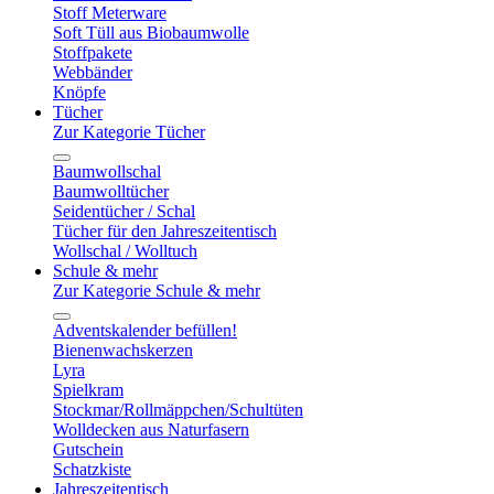
Stoff Meterware
Soft Tüll aus Biobaumwolle
Stoffpakete
Webbänder
Knöpfe
Tücher
Zur Kategorie Tücher
Baumwollschal
Baumwolltücher
Seidentücher / Schal
Tücher für den Jahreszeitentisch
Wollschal / Wolltuch
Schule & mehr
Zur Kategorie Schule & mehr
Adventskalender befüllen!
Bienenwachskerzen
Lyra
Spielkram
Stockmar/Rollmäppchen/Schultüten
Wolldecken aus Naturfasern
Gutschein
Schatzkiste
Jahreszeitentisch