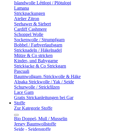
Islandwolle Léttlopi / Plötulopi
Lamana
Strickpackungen
Atelier Zitron
Seehawer & Siebert
Cardiff Cashmere
Schoppel Wolle
Sockenwolle / Strumpfgarn
Bobbel / Farbverlaufsgarn
Stricknadeln / Häkelnadel
Mütze & Co stricken
Kinder- und Babygarne
Strickjacke & Co Strickgarn
Pascuali
Baumwollgarn /Strickwolle & Häke
Alpaka Strickwolle / Yak / Seide
Schurwolle / Strickfilzen
Lace Garn
Gratis Strickanleitungen bei Gar
Stoffe
Zur Kategorie Stoffe
Bio Doppel- Mull / Musselin
Jersey Baumwollstoffe
Seide - Seidenstoffe