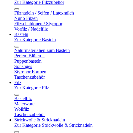
Zur Kategorie Filzzubehör
Filznadeln / Seifen / Latexmilch
Nuno Filzen
Filzschablonen / Styropor
Vorfilz / Nadelfilz
Basteln
Zur Kategorie Basteln
Naturmaterialien zum Basteln
Perlen, Blüten...
Puppenbasteln
Sonstiges
Styropor Formen
Taschenzubehör
Filz
Zur Kategorie Filz
Bastelfilz
Meterware
Wollfilz
Taschenzubehör
Strickwolle & Stricknadeln
Zur Kategorie Strickwolle & Stricknadeln