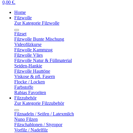
0,00 €.
Home
Filzwolle
Zur Kategorie Filzwolle
Filzset
Filzwolle Bunte Mischung
Videofilzkurse
Filzwolle Kammzug
Filzwolle Vlies
Filzwolle Natur & Füllmaterial
Seiden-Hankie
Filzwolle Hauttöne
Viskose & pfl. Fasern
Flocke / Locken
Farbstoffe
Rabias Favoriten
Filzzubehör
Zur Kategorie Filzzubehör
Filznadeln / Seifen / Latexmilch
Nuno Filzen
Filzschablonen / Styropor
Vorfilz / Nadelfilz