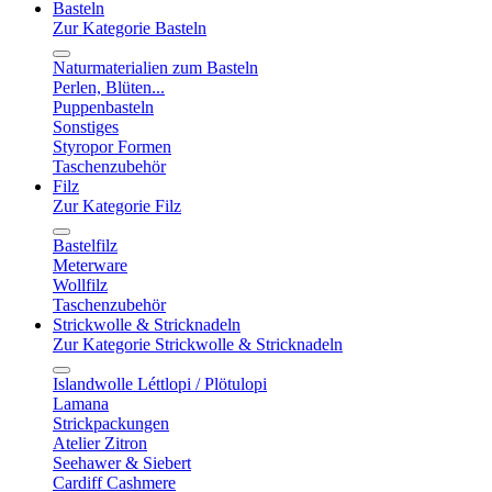
Basteln
Zur Kategorie Basteln
Naturmaterialien zum Basteln
Perlen, Blüten...
Puppenbasteln
Sonstiges
Styropor Formen
Taschenzubehör
Filz
Zur Kategorie Filz
Bastelfilz
Meterware
Wollfilz
Taschenzubehör
Strickwolle & Stricknadeln
Zur Kategorie Strickwolle & Stricknadeln
Islandwolle Léttlopi / Plötulopi
Lamana
Strickpackungen
Atelier Zitron
Seehawer & Siebert
Cardiff Cashmere