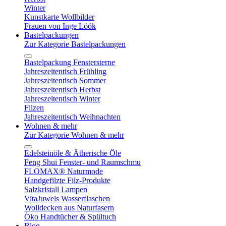
Winter
Kunstkarte Wollbilder
Frauen von Inge Löök
Bastelpackungen
Zur Kategorie Bastelpackungen
Bastelpackung Fenstersterne
Jahreszeitentisch Frühling
Jahreszeitentisch Sommer
Jahreszeitentisch Herbst
Jahreszeitentisch Winter
Filzen
Jahreszeitentisch Weihnachten
Wohnen & mehr
Zur Kategorie Wohnen & mehr
Edelsteinöle & Ätherische Öle
Feng Shui Fenster- und Raumschmu
FLOMAX® Naturmode
Handgefilzte Filz-Produkte
Salzkristall Lampen
VitaJuwels Wasserflaschen
Wolldecken aus Naturfasern
Öko Handtücher & Spültuch
Blog