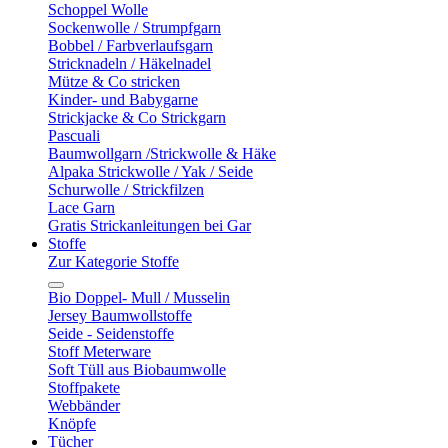
Schoppel Wolle
Sockenwolle / Strumpfgarn
Bobbel / Farbverlaufsgarn
Stricknadeln / Häkelnadel
Mütze & Co stricken
Kinder- und Babygarne
Strickjacke & Co Strickgarn
Pascuali
Baumwollgarn /Strickwolle & Häke
Alpaka Strickwolle / Yak / Seide
Schurwolle / Strickfilzen
Lace Garn
Gratis Strickanleitungen bei Gar
Stoffe
Zur Kategorie Stoffe
Bio Doppel- Mull / Musselin
Jersey Baumwollstoffe
Seide - Seidenstoffe
Stoff Meterware
Soft Tüll aus Biobaumwolle
Stoffpakete
Webbänder
Knöpfe
Tücher