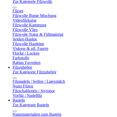
Zur Kategorie Filzwolle
Filzset
Filzwolle Bunte Mischung
Videofilzkurse
Filzwolle Kammzug
Filzwolle Vlies
Filzwolle Natur & Füllmaterial
Seiden-Hankie
Filzwolle Hauttöne
Viskose & pfl. Fasern
Flocke / Locken
Farbstoffe
Rabias Favoriten
Filzzubehör
Zur Kategorie Filzzubehör
Filznadeln / Seifen / Latexmilch
Nuno Filzen
Filzschablonen / Styropor
Vorfilz / Nadelfilz
Basteln
Zur Kategorie Basteln
Naturmaterialien zum Basteln