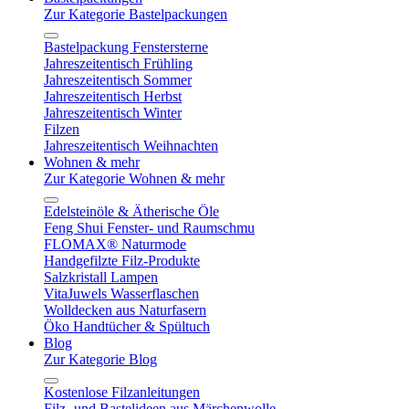
Zur Kategorie Bastelpackungen
Bastelpackung Fenstersterne
Jahreszeitentisch Frühling
Jahreszeitentisch Sommer
Jahreszeitentisch Herbst
Jahreszeitentisch Winter
Filzen
Jahreszeitentisch Weihnachten
Wohnen & mehr
Zur Kategorie Wohnen & mehr
Edelsteinöle & Ätherische Öle
Feng Shui Fenster- und Raumschmu
FLOMAX® Naturmode
Handgefilzte Filz-Produkte
Salzkristall Lampen
VitaJuwels Wasserflaschen
Wolldecken aus Naturfasern
Öko Handtücher & Spültuch
Blog
Zur Kategorie Blog
Kostenlose Filzanleitungen
Filz- und Bastelideen aus Märchenwolle