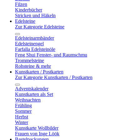
Filzen
Kinderbücher
Stricken und Häkeln
Edelsteine
Zur Kategorie Edelsteine
Edelsteinarmbänder
Edelsteinengel
Farfalla Edelsteinöle
Feng Shui Fenster- und Raumschmu
Trommelsteine
Rohsteine & mehr
Kunstkarten / Postkarten
Zur Kategorie Kunstkarten / Postkarten
Adventskalender
Kunstkarten als Set
Weihnachten
Frühling
Sommer
Herbst
Winter
Kunstkarte Wollbilder
Frauen von Inge Löök
Bastelpackungen