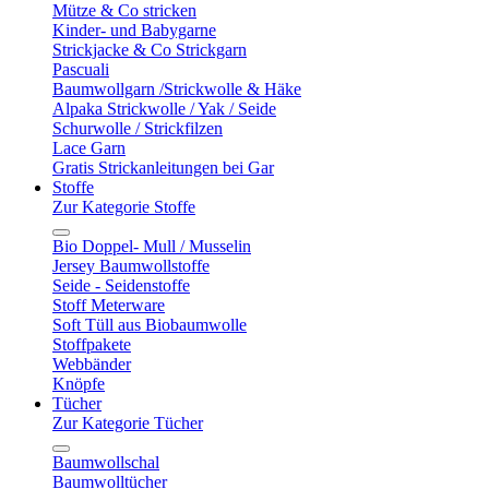
Mütze & Co stricken
Kinder- und Babygarne
Strickjacke & Co Strickgarn
Pascuali
Baumwollgarn /Strickwolle & Häke
Alpaka Strickwolle / Yak / Seide
Schurwolle / Strickfilzen
Lace Garn
Gratis Strickanleitungen bei Gar
Stoffe
Zur Kategorie Stoffe
Bio Doppel- Mull / Musselin
Jersey Baumwollstoffe
Seide - Seidenstoffe
Stoff Meterware
Soft Tüll aus Biobaumwolle
Stoffpakete
Webbänder
Knöpfe
Tücher
Zur Kategorie Tücher
Baumwollschal
Baumwolltücher