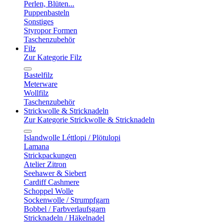
Perlen, Blüten...
Puppenbasteln
Sonstiges
Styropor Formen
Taschenzubehör
Filz
Zur Kategorie Filz
Bastelfilz
Meterware
Wollfilz
Taschenzubehör
Strickwolle & Stricknadeln
Zur Kategorie Strickwolle & Stricknadeln
Islandwolle Léttlopi / Plötulopi
Lamana
Strickpackungen
Atelier Zitron
Seehawer & Siebert
Cardiff Cashmere
Schoppel Wolle
Sockenwolle / Strumpfgarn
Bobbel / Farbverlaufsgarn
Stricknadeln / Häkelnadel