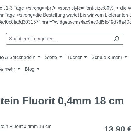
zeit 1-3 Tage </strong><br /> <span style="font-size:80%;"> di
r Tage </strong>die Bestellung wartet bis wir vom Lieferanten b
78a40c8fa8d303157" href="/widgets/cms/fac9ec0df5fc49d78a40
le & Stricknadeln
Stoffe
Tücher
Schule & mehr
& mehr
Blog
tein Fluorit 0,4mm 18 cm
Regulärer Pr
13,90 