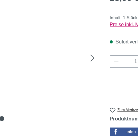
Inhalt:
1 Stüc
Preise inkl.
Sofort verf
Produkt 
Zum Merkzet
Produktnu
teilen