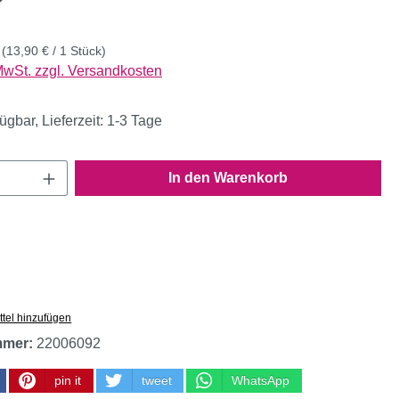
k
(13,90 € / 1 Stück)
 MwSt. zzgl. Versandkosten
ügbar, Lieferzeit: 1-3 Tage
Anzahl: Gib den gewünschten Wert ein oder
In den Warenkorb
tel hinzufügen
mmer:
22006092
pin it
tweet
WhatsApp