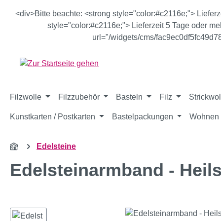
m Hauptinhalt springen
Zur Suche springen
Zur Hauptnavigation springen
<div>Bitte beachte: <strong style="color:#c2116e;"> Liefer
style="color:#c2116e;"> Lieferzeit 5 Tage oder meh
url="/widgets/cms/fac9ec0df5fc49d
Filzwolle
Filzzubehör
Basteln
Filz
Strickwol
Kunstkarten / Postkarten
Bastelpackungen
Wohnen 
Edelsteine
Edelsteinarmband - Heils
Bildergalerie überspringen