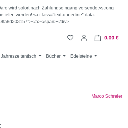
e Ware wird sofort nach Zahlungseingang versendet<strong
eliefert werden! <a class="text-underline" data-
c8fa8d303157"></a></span></div>
0,00 €
Ware
Jahreszeitentisch
Bücher
Edelsteine
Marco Schreier
eis:
€