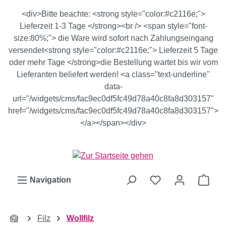
Zum Hauptinhalt springen
<div>Bitte beachte: <strong style="color:#c2116e;">
Lieferzeit 1-3 Tage </strong><br /> <span style="font-
size:80%;"> die Ware wird sofort nach Zahlungseingang
versendet<strong style="color:#c2116e;"> Lieferzeit 5 Tage
oder mehr Tage </strong>die Bestellung wartet bis wir vom
Lieferanten beliefert werden! <a class="text-underline"
data-
url="/widgets/cms/fac9ec0df5fc49d78a40c8fa8d303157"
href="/widgets/cms/fac9ec0df5fc49d78a40c8fa8d303157">
</a></span></div>
Ware
Navigation
Filz
Wollfilz