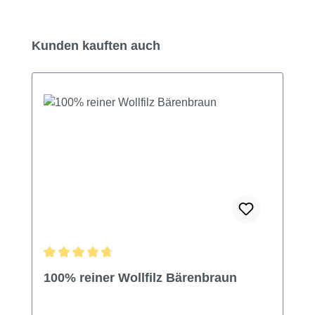
Produktgalerie überspringen
Kunden kauften auch
Durchschnittliche Bewertung von 4.82 von 5 Sternen
100% reiner Wollfilz Bärenbraun