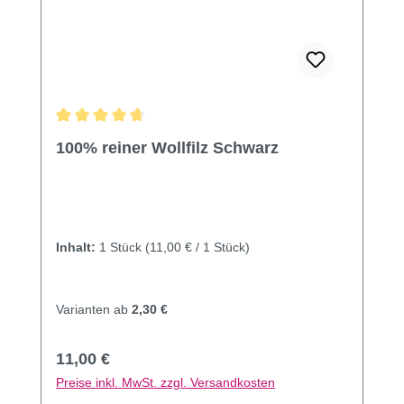
Durchschnittliche Bewertung von 4.82 von 5 Sternen
100% reiner Wollfilz Schwarz
Inhalt:
1 Stück
(11,00 € / 1 Stück)
Varianten ab
2,30 €
Regulärer Preis:
11,00 €
Preise inkl. MwSt. zzgl. Versandkosten