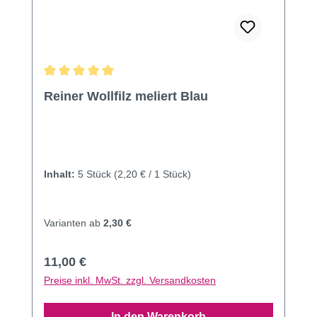
Durchschnittliche Bewertung von 5 von 5 Sternen
Reiner Wollfilz meliert Blau
Inhalt:
5 Stück
(2,20 € / 1 Stück)
Varianten ab
2,30 €
Regulärer Preis:
11,00 €
Preise inkl. MwSt. zzgl. Versandkosten
In den Warenkorb