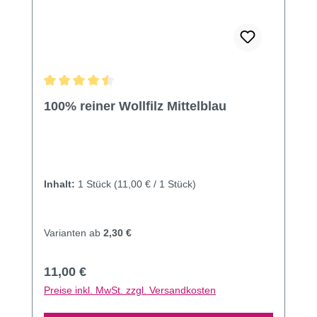
Durchschnittliche Bewertung von 4.5 von 5 Sternen
100% reiner Wollfilz Mittelblau
Inhalt:
1 Stück
(11,00 € / 1 Stück)
Varianten ab
2,30 €
Regulärer Preis:
11,00 €
Preise inkl. MwSt. zzgl. Versandkosten