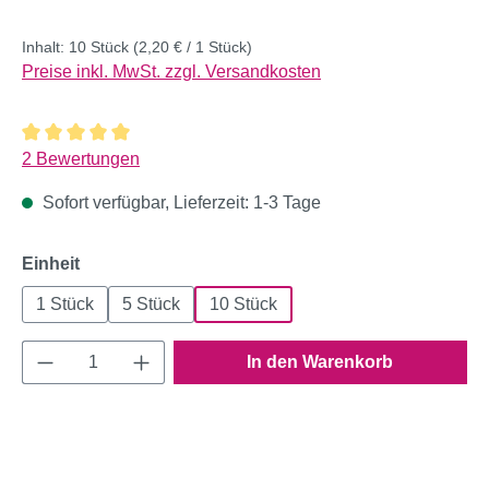
Inhalt:
10 Stück
(2,20 € / 1 Stück)
Preise inkl. MwSt. zzgl. Versandkosten
Durchschnittliche Bewertung von 5 von 5 Sternen
2 Bewertungen
Sofort verfügbar, Lieferzeit: 1-3 Tage
auswählen
Einheit
1 Stück
5 Stück
10 Stück
Produkt Anzahl: Gib den gewünschten Wert e
In den Warenkorb