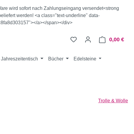
e Ware wird sofort nach Zahlungseingang versendet<strong
eliefert werden! <a class="text-underline" data-
c8fa8d303157"></a></span></div>
0,00 €
Ware
Jahreszeitentisch
Bücher
Edelsteine
Trolle & Wolle
eis: