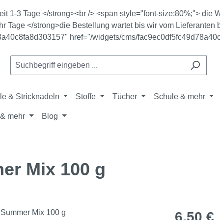
zeit 1-3 Tage </strong><br /> <span style="font-size:80%;"> di
r Tage </strong>die Bestellung wartet bis wir vom Lieferanten b
78a40c8fa8d303157" href="/widgets/cms/fac9ec0df5fc49d78a40
le & Stricknadeln
Stoffe
Tücher
Schule & mehr
& mehr
Blog
r Mix 100 g
Regulärer Pr
6,50 €