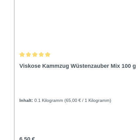
Durchschnittliche Bewertung von 5 von 5 Sternen
Viskose Kammzug Wüstenzauber Mix 100 g
Inhalt:
0.1 Kilogramm
(65,00 € / 1 Kilogramm)
Regulärer Preis:
6,50 €