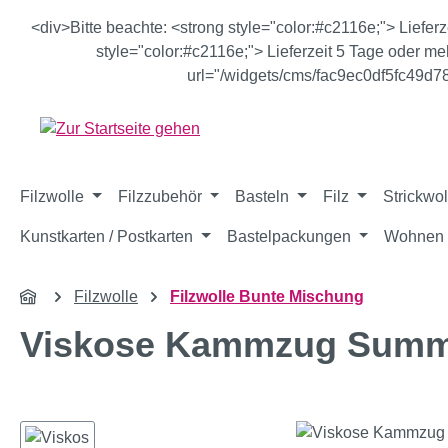
m Hauptinhalt springen
Zur Suche springen
Zur Hauptnavigation springen
<div>Bitte beachte: <strong style="color:#c2116e;"> Liefer
style="color:#c2116e;"> Lieferzeit 5 Tage oder meh
url="/widgets/cms/fac9ec0df5fc49d
Filzwolle
Filzzubehör
Basteln
Filz
Strickwol
Kunstkarten / Postkarten
Bastelpackungen
Wohnen 
Filzwolle
Filzwolle Bunte Mischung
Viskose Kammzug Summe
Bildergalerie überspringen