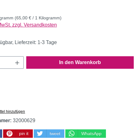
logramm
(65,00 € / 1 Kilogramm)
 MwSt. zzgl. Versandkosten
ügbar, Lieferzeit: 1-3 Tage
Anzahl: Gib den gewünschten Wert ein oder
In den Warenkorb
tel hinzufügen
mmer:
32000629
pin it
tweet
WhatsApp