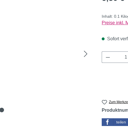
Inhalt:
0.1 Ki
Preise inkl.
Sofort verf
Produkt 
Zum Merkzet
Produktnu
teilen