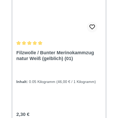
Durchschnittliche Bewertung von 4.9 von 5 Sternen
Filzwolle / Bunter Merinokammzug
natur Weiß (gelblich) (01)
Inhalt:
0.05 Kilogramm
(46,00 € / 1 Kilogramm)
Regulärer Preis:
2,30 €