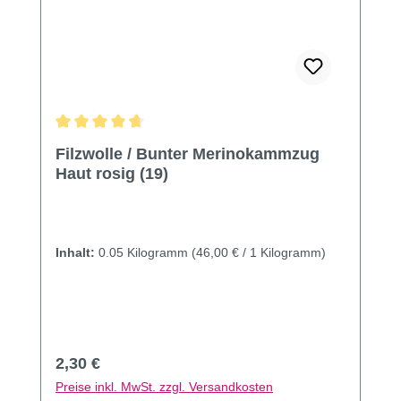
Durchschnittliche Bewertung von 4.79 von 5 Sternen
Filzwolle / Bunter Merinokammzug
Haut rosig (19)
Inhalt:
0.05 Kilogramm
(46,00 € / 1 Kilogramm)
Regulärer Preis:
2,30 €
Preise inkl. MwSt. zzgl. Versandkosten