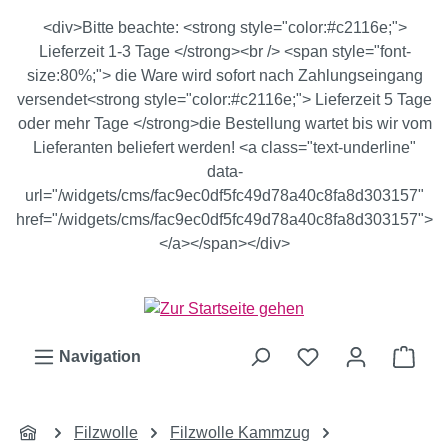
Zum Hauptinhalt springen
<div>Bitte beachte: <strong style="color:#c2116e;">
Lieferzeit 1-3 Tage </strong><br /> <span style="font-
size:80%;"> die Ware wird sofort nach Zahlungseingang
versendet<strong style="color:#c2116e;"> Lieferzeit 5 Tage
oder mehr Tage </strong>die Bestellung wartet bis wir vom
Lieferanten beliefert werden! <a class="text-underline"
data-
url="/widgets/cms/fac9ec0df5fc49d78a40c8fa8d303157"
href="/widgets/cms/fac9ec0df5fc49d78a40c8fa8d303157">
</a></span></div>
Ware
Navigation
Filzwolle
Filzwolle Kammzug