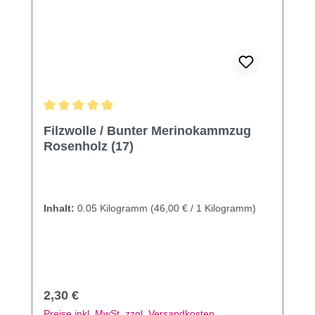
Durchschnittliche Bewertung von 4.99 von 5 Sternen
Filzwolle / Bunter Merinokammzug
Rosenholz (17)
Inhalt:
0.05 Kilogramm
(46,00 € / 1 Kilogramm)
Regulärer Preis:
2,30 €
Preise inkl. MwSt. zzgl. Versandkosten