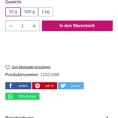
auswählen
Gewicht
50 g
500 g
1 kg
Produkt Anzahl: Gib den gewünschten Wert e
In den Warenkorb
Zum Merkzettel hinzufügen
Produktnummer:
21021688
teilen
pin it
tweet
WhatsApp
Beschreibung