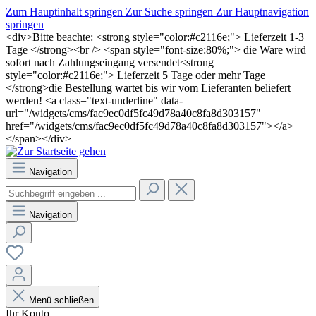
Zum Hauptinhalt springen
Zur Suche springen
Zur Hauptnavigation
springen
<div>Bitte beachte: <strong style="color:#c2116e;"> Lieferzeit 1-3
Tage </strong><br /> <span style="font-size:80%;"> die Ware wird
sofort nach Zahlungseingang versendet<strong
style="color:#c2116e;"> Lieferzeit 5 Tage oder mehr Tage
</strong>die Bestellung wartet bis wir vom Lieferanten beliefert
werden! <a class="text-underline" data-
url="/widgets/cms/fac9ec0df5fc49d78a40c8fa8d303157"
href="/widgets/cms/fac9ec0df5fc49d78a40c8fa8d303157"></a>
</span></div>
Navigation
Navigation
Menü schließen
Ihr Konto