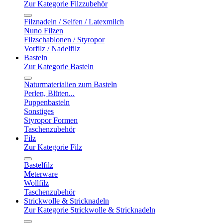
Zur Kategorie Filzzubehör
Filznadeln / Seifen / Latexmilch
Nuno Filzen
Filzschablonen / Styropor
Vorfilz / Nadelfilz
Basteln
Zur Kategorie Basteln
Naturmaterialien zum Basteln
Perlen, Blüten...
Puppenbasteln
Sonstiges
Styropor Formen
Taschenzubehör
Filz
Zur Kategorie Filz
Bastelfilz
Meterware
Wollfilz
Taschenzubehör
Strickwolle & Stricknadeln
Zur Kategorie Strickwolle & Stricknadeln