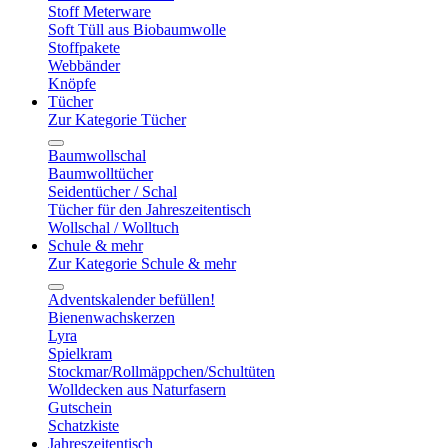
Stoff Meterware
Soft Tüll aus Biobaumwolle
Stoffpakete
Webbänder
Knöpfe
Tücher
Zur Kategorie Tücher
Baumwollschal
Baumwolltücher
Seidentücher / Schal
Tücher für den Jahreszeitentisch
Wollschal / Wolltuch
Schule & mehr
Zur Kategorie Schule & mehr
Adventskalender befüllen!
Bienenwachskerzen
Lyra
Spielkram
Stockmar/Rollmäppchen/Schultüten
Wolldecken aus Naturfasern
Gutschein
Schatzkiste
Jahreszeitentisch