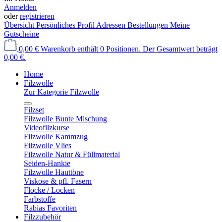
Anmelden
oder
registrieren
Übersicht
Persönliches Profil
Adressen
Bestellungen
Meine
Gutscheine
0,00 €
Warenkorb enthält 0 Positionen. Der Gesamtwert beträgt
0,00 €.
Home
Filzwolle
Zur Kategorie Filzwolle
Filzset
Filzwolle Bunte Mischung
Videofilzkurse
Filzwolle Kammzug
Filzwolle Vlies
Filzwolle Natur & Füllmaterial
Seiden-Hankie
Filzwolle Hauttöne
Viskose & pfl. Fasern
Flocke / Locken
Farbstoffe
Rabias Favoriten
Filzzubehör