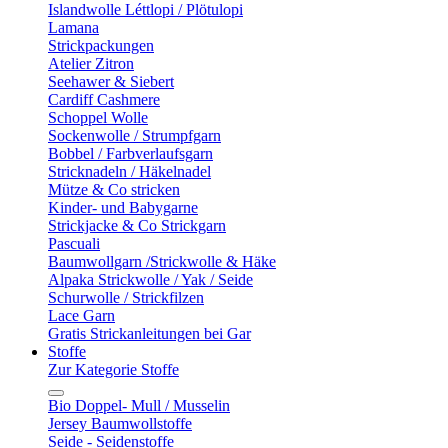
Islandwolle Léttlopi / Plötulopi
Lamana
Strickpackungen
Atelier Zitron
Seehawer & Siebert
Cardiff Cashmere
Schoppel Wolle
Sockenwolle / Strumpfgarn
Bobbel / Farbverlaufsgarn
Stricknadeln / Häkelnadel
Mütze & Co stricken
Kinder- und Babygarne
Strickjacke & Co Strickgarn
Pascuali
Baumwollgarn /Strickwolle & Häke
Alpaka Strickwolle / Yak / Seide
Schurwolle / Strickfilzen
Lace Garn
Gratis Strickanleitungen bei Gar
Stoffe
Zur Kategorie Stoffe
Bio Doppel- Mull / Musselin
Jersey Baumwollstoffe
Seide - Seidenstoffe