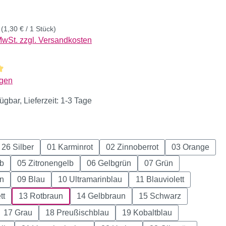
k
(1,30 € / 1 Stück)
 MwSt. zzgl. Versandkosten
liche Bewertung von 4.97 von 5 Sternen
gen
ügbar, Lieferzeit: 1-3 Tage
hlen
26 Silber
01 Karminrot
02 Zinnoberrot
03 Orange
lb
05 Zitronengelb
06 Gelbgrün
07 Grün
ün
09 Blau
10 Ultramarinblau
11 Blauviolett
tt
13 Rotbraun
14 Gelbbraun
15 Schwarz
17 Grau
18 Preußischblau
19 Kobaltblau