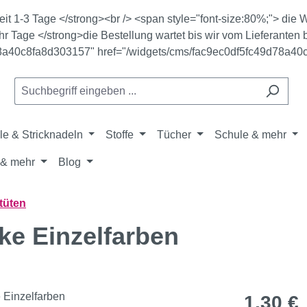
zeit 1-3 Tage </strong><br /> <span style="font-size:80%;"> di
r Tage </strong>die Bestellung wartet bis wir vom Lieferanten b
78a40c8fa8d303157" href="/widgets/cms/fac9ec0df5fc49d78a40
le & Stricknadeln
Stoffe
Tücher
Schule & mehr
& mehr
Blog
tüten
e Einzelfarben
Regulärer Pr
1,30 €