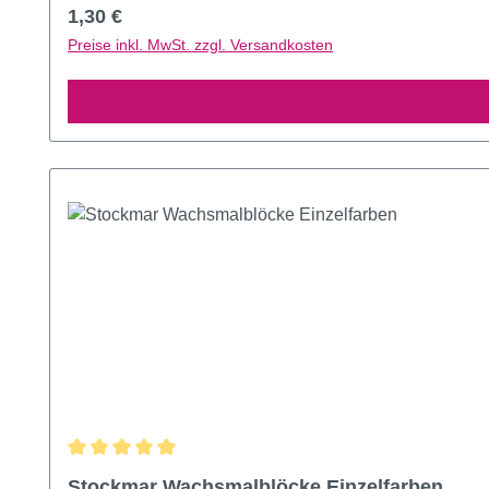
Regulärer Preis:
1,30 €
Preise inkl. MwSt. zzgl. Versandkosten
Durchschnittliche Bewertung von 4.97 von 5 Sternen
Stockmar Wachsmalblöcke Einzelfarben