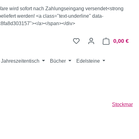
e Ware wird sofort nach Zahlungseingang versendet<strong
eliefert werden! <a class="text-underline" data-
c8fa8d303157"></a></span></div>
0,00 €
Ware
Jahreszeitentisch
Bücher
Edelsteine
Stockmar
eis: