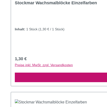
Durchschnittliche Bewertung von 4.97 von 5 Sternen
Stockmar Wachsmalblöcke Einzelfarben
Inhalt:
1 Stück
(1,30 € / 1 Stück)
Regulärer Preis:
1,30 €
Preise inkl. MwSt. zzgl. Versandkosten