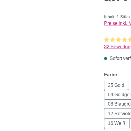
Inhalt:
1 Stüc
Preise inkl.
Durchschnitt
32 Bewertun
Sofort verf
auswä
Farbe
25 Gold
04 Goldge
08 Blaugr
12 Rotviole
16 Weiß