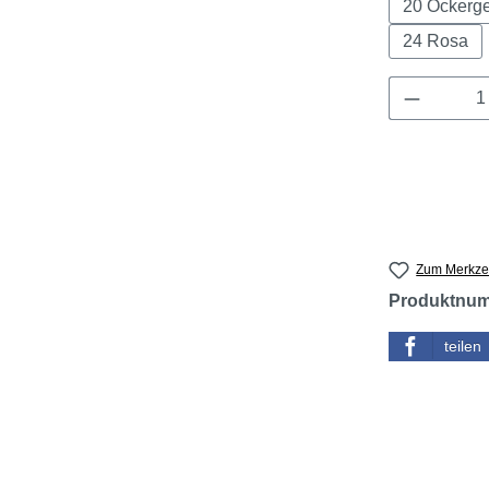
20 Ockerg
24 Rosa
Produkt 
Zum Merkzet
Produktnu
teilen