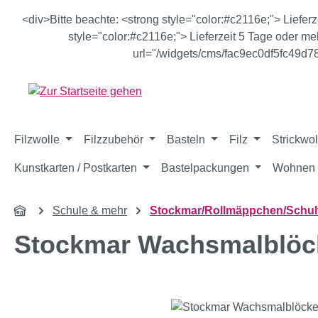
m Hauptinhalt springen
Zur Suche springen
Zur Hauptnavigation springen
<div>Bitte beachte: <strong style="color:#c2116e;"> Liefer
style="color:#c2116e;"> Lieferzeit 5 Tage oder meh
url="/widgets/cms/fac9ec0df5fc49d
Filzwolle
Filzzubehör
Basteln
Filz
Strickwol
Kunstkarten / Postkarten
Bastelpackungen
Wohnen 
Schule & mehr
Stockmar/Rollmäppchen/Schul
Stockmar Wachsmalblöck
Bildergalerie überspringen