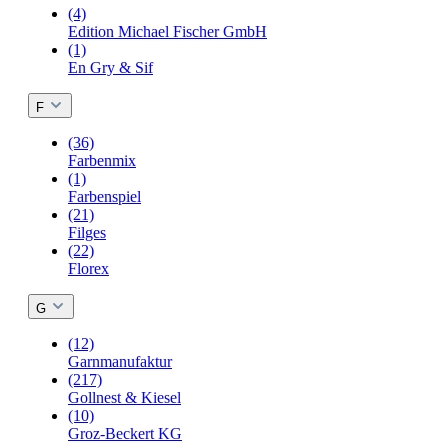
(4)
Edition Michael Fischer GmbH
(1)
En Gry & Sif
F
(36)
Farbenmix
(1)
Farbenspiel
(21)
Filges
(22)
Florex
G
(12)
Garnmanufaktur
(217)
Gollnest & Kiesel
(10)
Groz-Beckert KG