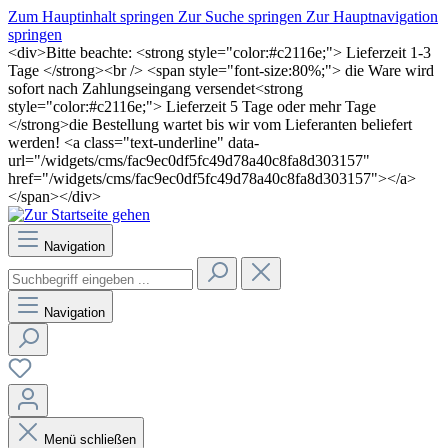
Zum Hauptinhalt springen
Zur Suche springen
Zur Hauptnavigation
springen
<div>Bitte beachte: <strong style="color:#c2116e;"> Lieferzeit 1-3
Tage </strong><br /> <span style="font-size:80%;"> die Ware wird
sofort nach Zahlungseingang versendet<strong
style="color:#c2116e;"> Lieferzeit 5 Tage oder mehr Tage
</strong>die Bestellung wartet bis wir vom Lieferanten beliefert
werden! <a class="text-underline" data-
url="/widgets/cms/fac9ec0df5fc49d78a40c8fa8d303157"
href="/widgets/cms/fac9ec0df5fc49d78a40c8fa8d303157"></a>
</span></div>
Navigation
Navigation
Menü schließen