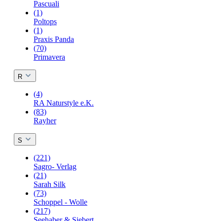
Pascuali
(1)
Poltops
(1)
Praxis Panda
(70)
Primavera
R
(4)
RA Naturstyle e.K.
(83)
Rayher
S
(221)
Sagro- Verlag
(21)
Sarah Silk
(73)
Schoppel - Wolle
(217)
Seehaber & Siebert