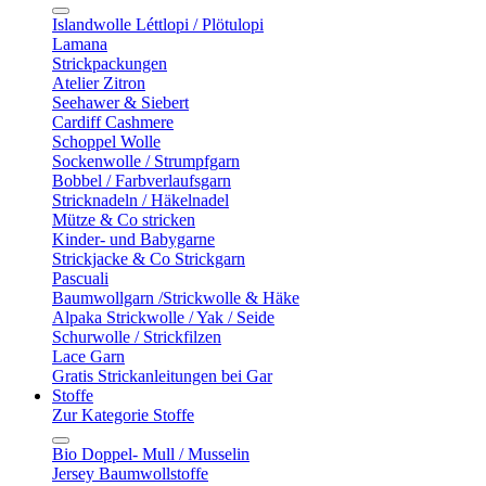
Islandwolle Léttlopi / Plötulopi
Lamana
Strickpackungen
Atelier Zitron
Seehawer & Siebert
Cardiff Cashmere
Schoppel Wolle
Sockenwolle / Strumpfgarn
Bobbel / Farbverlaufsgarn
Stricknadeln / Häkelnadel
Mütze & Co stricken
Kinder- und Babygarne
Strickjacke & Co Strickgarn
Pascuali
Baumwollgarn /Strickwolle & Häke
Alpaka Strickwolle / Yak / Seide
Schurwolle / Strickfilzen
Lace Garn
Gratis Strickanleitungen bei Gar
Stoffe
Zur Kategorie Stoffe
Bio Doppel- Mull / Musselin
Jersey Baumwollstoffe