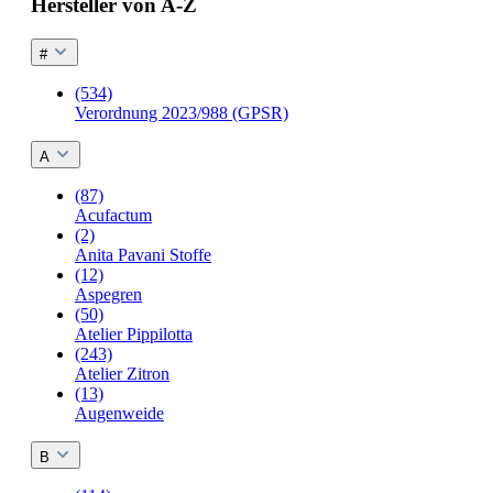
Hersteller von A-Z
#
(534)
Verordnung 2023/988 (GPSR)
A
(87)
Acufactum
(2)
Anita Pavani Stoffe
(12)
Aspegren
(50)
Atelier Pippilotta
(243)
Atelier Zitron
(13)
Augenweide
B