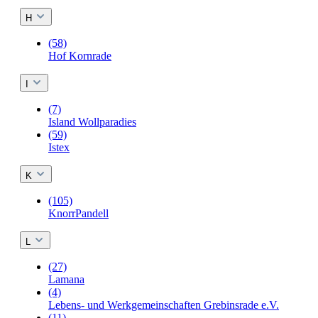
H
(58)
Hof Kornrade
I
(7)
Island Wollparadies
(59)
Istex
K
(105)
KnorrPandell
L
(27)
Lamana
(4)
Lebens- und Werkgemeinschaften Grebinsrade e.V.
(11)