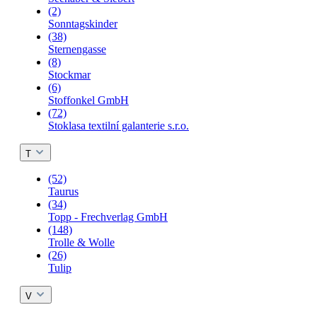
(2)
Sonntagskinder
(38)
Sternengasse
(8)
Stockmar
(6)
Stoffonkel GmbH
(72)
Stoklasa textilní galanterie s.r.o.
T
(52)
Taurus
(34)
Topp - Frechverlag GmbH
(148)
Trolle & Wolle
(26)
Tulip
V