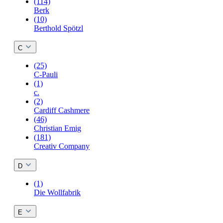
(114)
Berk
(10)
Berthold Spötzl
C
(25)
C-Pauli
(1)
c.
(2)
Cardiff Cashmere
(46)
Christian Emig
(181)
Creativ Company
D
(1)
Die Wollfabrik
E