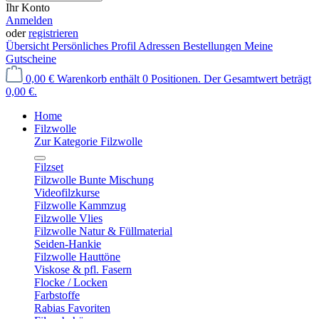
Ihr Konto
Anmelden
oder
registrieren
Übersicht
Persönliches Profil
Adressen
Bestellungen
Meine
Gutscheine
0,00 €
Warenkorb enthält 0 Positionen. Der Gesamtwert beträgt
0,00 €.
Home
Filzwolle
Zur Kategorie Filzwolle
Filzset
Filzwolle Bunte Mischung
Videofilzkurse
Filzwolle Kammzug
Filzwolle Vlies
Filzwolle Natur & Füllmaterial
Seiden-Hankie
Filzwolle Hauttöne
Viskose & pfl. Fasern
Flocke / Locken
Farbstoffe
Rabias Favoriten