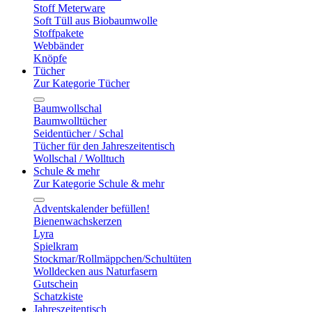
Stoff Meterware
Soft Tüll aus Biobaumwolle
Stoffpakete
Webbänder
Knöpfe
Tücher
Zur Kategorie Tücher
Baumwollschal
Baumwolltücher
Seidentücher / Schal
Tücher für den Jahreszeitentisch
Wollschal / Wolltuch
Schule & mehr
Zur Kategorie Schule & mehr
Adventskalender befüllen!
Bienenwachskerzen
Lyra
Spielkram
Stockmar/Rollmäppchen/Schultüten
Wolldecken aus Naturfasern
Gutschein
Schatzkiste
Jahreszeitentisch