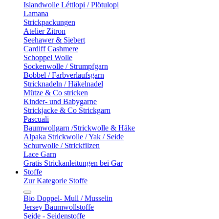
Islandwolle Léttlopi / Plötulopi
Lamana
Strickpackungen
Atelier Zitron
Seehawer & Siebert
Cardiff Cashmere
Schoppel Wolle
Sockenwolle / Strumpfgarn
Bobbel / Farbverlaufsgarn
Stricknadeln / Häkelnadel
Mütze & Co stricken
Kinder- und Babygarne
Strickjacke & Co Strickgarn
Pascuali
Baumwollgarn /Strickwolle & Häke
Alpaka Strickwolle / Yak / Seide
Schurwolle / Strickfilzen
Lace Garn
Gratis Strickanleitungen bei Gar
Stoffe
Zur Kategorie Stoffe
Bio Doppel- Mull / Musselin
Jersey Baumwollstoffe
Seide - Seidenstoffe