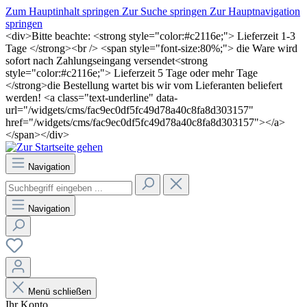
Zum Hauptinhalt springen
Zur Suche springen
Zur Hauptnavigation
springen
<div>Bitte beachte: <strong style="color:#c2116e;"> Lieferzeit 1-3
Tage </strong><br /> <span style="font-size:80%;"> die Ware wird
sofort nach Zahlungseingang versendet<strong
style="color:#c2116e;"> Lieferzeit 5 Tage oder mehr Tage
</strong>die Bestellung wartet bis wir vom Lieferanten beliefert
werden! <a class="text-underline" data-
url="/widgets/cms/fac9ec0df5fc49d78a40c8fa8d303157"
href="/widgets/cms/fac9ec0df5fc49d78a40c8fa8d303157"></a>
</span></div>
Navigation
Navigation
Menü schließen
Ihr Konto