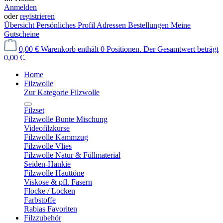
Anmelden
oder
registrieren
Übersicht
Persönliches Profil
Adressen
Bestellungen
Meine
Gutscheine
0,00 €
Warenkorb enthält 0 Positionen. Der Gesamtwert beträgt
0,00 €.
Home
Filzwolle
Zur Kategorie Filzwolle
Filzset
Filzwolle Bunte Mischung
Videofilzkurse
Filzwolle Kammzug
Filzwolle Vlies
Filzwolle Natur & Füllmaterial
Seiden-Hankie
Filzwolle Hauttöne
Viskose & pfl. Fasern
Flocke / Locken
Farbstoffe
Rabias Favoriten
Filzzubehör