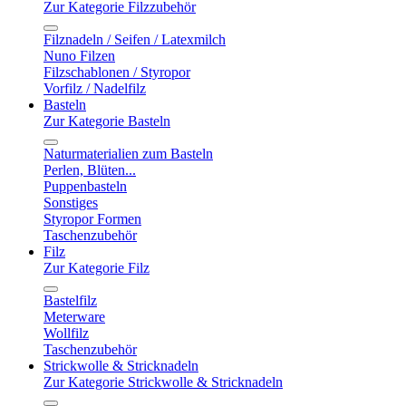
Zur Kategorie Filzzubehör
Filznadeln / Seifen / Latexmilch
Nuno Filzen
Filzschablonen / Styropor
Vorfilz / Nadelfilz
Basteln
Zur Kategorie Basteln
Naturmaterialien zum Basteln
Perlen, Blüten...
Puppenbasteln
Sonstiges
Styropor Formen
Taschenzubehör
Filz
Zur Kategorie Filz
Bastelfilz
Meterware
Wollfilz
Taschenzubehör
Strickwolle & Stricknadeln
Zur Kategorie Strickwolle & Stricknadeln