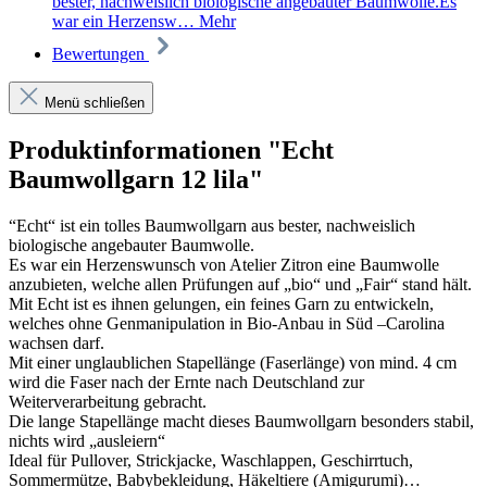
bester, nachweislich biologische angebauter Baumwolle.Es
war ein Herzensw…
Mehr
Bewertungen
Menü schließen
Produktinformationen "Echt
Baumwollgarn 12 lila"
“Echt“ ist ein tolles Baumwollgarn aus bester, nachweislich
biologische angebauter Baumwolle.
Es war ein Herzenswunsch von Atelier Zitron eine Baumwolle
anzubieten, welche allen Prüfungen auf „bio“ und „Fair“ stand hält.
Mit Echt ist es ihnen gelungen, ein feines Garn zu entwickeln,
welches ohne Genmanipulation in Bio-Anbau in Süd –Carolina
wachsen darf.
Mit einer unglaublichen Stapellänge (Faserlänge) von mind. 4 cm
wird die Faser nach der Ernte nach Deutschland zur
Weiterverarbeitung gebracht.
Die lange Stapellänge macht dieses Baumwollgarn besonders stabil,
nichts wird „ausleiern“
Ideal für Pullover, Strickjacke, Waschlappen, Geschirrtuch,
Sommermütze, Babybekleidung, Häkeltiere (Amigurumi)…