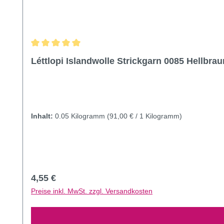
Durchschnittliche Bewertung von 5 von 5 Sternen
Léttlopi Islandwolle Strickgarn 0085 Hellbrau
Inhalt:
0.05 Kilogramm
(91,00 € / 1 Kilogramm)
Regulärer Preis:
4,55 €
Preise inkl. MwSt. zzgl. Versandkosten