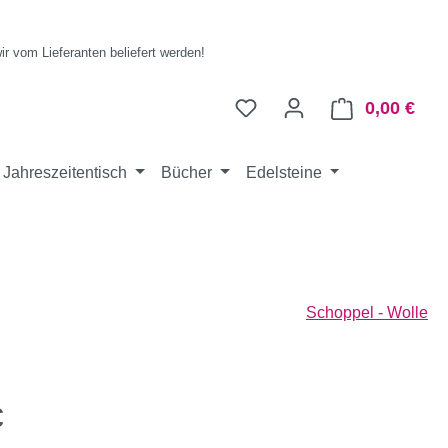
wir vom Lieferanten beliefert werden!
0,00 €
Ware
Jahreszeitentisch
Bücher
Edelsteine
Schoppel - Wolle
eis:
€