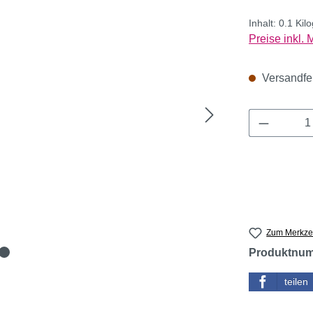
Inhalt:
0.1 Ki
Preise inkl.
Versandfert
Produkt 
Zum Merkzet
Produktnu
teilen