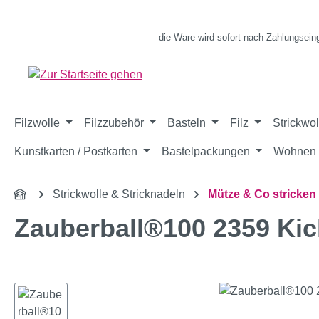
m Hauptinhalt springen
Zur Suche springen
Zur Hauptnavigation springen
die Ware wird sofort nach Zahlungsein
Filzwolle
Filzzubehör
Basteln
Filz
Strickwol
Kunstkarten / Postkarten
Bastelpackungen
Wohnen 
Strickwolle & Stricknadeln
Mütze & Co stricken
Zauberball®100 2359 Ki
Bildergalerie überspringen