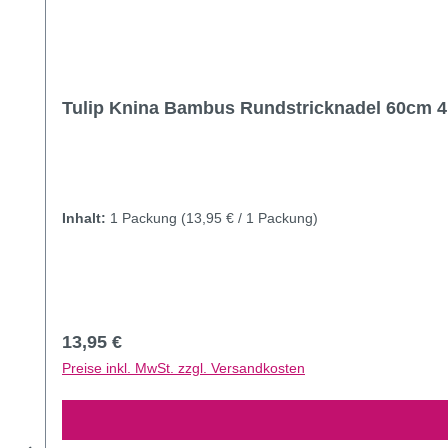
Tulip Knina Bambus Rundstricknadel 60cm 
Inhalt:
1 Packung
(13,95 € / 1 Packung)
Regulärer Preis:
13,95 €
Preise inkl. MwSt. zzgl. Versandkosten