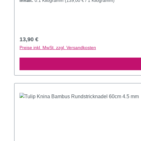
Inhalt:
0.1 Kilogramm
(139,00 € / 1 Kilogramm)
Regulärer Preis:
13,90 €
Preise inkl. MwSt. zzgl. Versandkosten