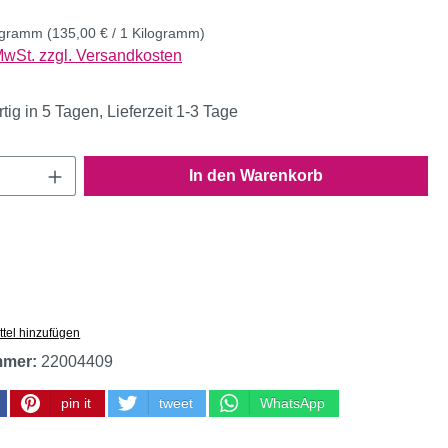
logramm
(135,00 € / 1 Kilogramm)
 MwSt. zzgl. Versandkosten
ig in 5 Tagen, Lieferzeit 1-3 Tage
Anzahl: Gib den gewünschten Wert ein oder
In den Warenkorb
tel hinzufügen
mmer:
22004409
pin it
tweet
WhatsApp