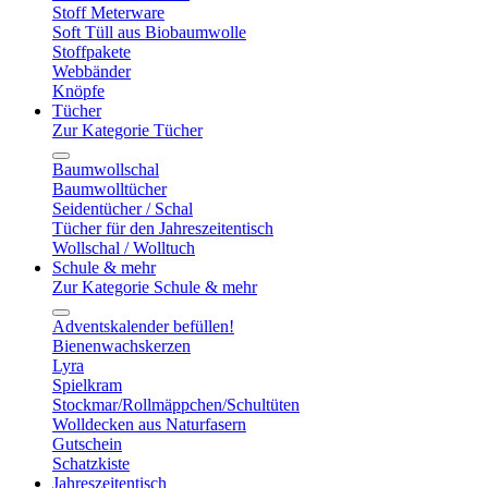
Stoff Meterware
Soft Tüll aus Biobaumwolle
Stoffpakete
Webbänder
Knöpfe
Tücher
Zur Kategorie Tücher
Baumwollschal
Baumwolltücher
Seidentücher / Schal
Tücher für den Jahreszeitentisch
Wollschal / Wolltuch
Schule & mehr
Zur Kategorie Schule & mehr
Adventskalender befüllen!
Bienenwachskerzen
Lyra
Spielkram
Stockmar/Rollmäppchen/Schultüten
Wolldecken aus Naturfasern
Gutschein
Schatzkiste
Jahreszeitentisch