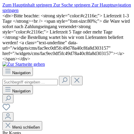
Zum Hauptinhalt springen
Zur Suche springen
Zur Hauptnavigation
springen
<div>Bitte beachte: <strong style="color:#c2116e;"> Lieferzeit 1-3
Tage </strong><br /> <span style="font-size:80%;"> die Ware wird
sofort nach Zahlungseingang versendet<strong
style="color:#c2116e;"> Lieferzeit 5 Tage oder mehr Tage
</strong>die Bestellung wartet bis wir vom Lieferanten beliefert
werden! <a class="text-underline" data-
url="/widgets/cms/fac9ec0df5fc49d78a40c8fa8d303157"
href="/widgets/cms/fac9ec0df5fc49d78a40c8fa8d303157"></a>
</span></div>
Navigation
Navigation
Menü schließen
Ihr Konto