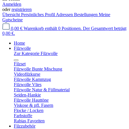
Anmelden
oder
registrieren
Übersicht
Persönliches Profil
Adressen
Bestellungen
Meine
Gutscheine
0,00 €
Warenkorb enthält 0 Positionen. Der Gesamtwert beträgt
0,00 €.
Home
Filzwolle
Zur Kategorie Filzwolle
Filzset
Filzwolle Bunte Mischung
Videofilzkurse
Filzwolle Kammzug
Filzwolle Vlies
Filzwolle Natur & Füllmaterial
Seiden-Hankie
Filzwolle Hauttöne
Viskose & pfl. Fasern
Flocke / Locken
Farbstoffe
Rabias Favoriten
Filzzubehör