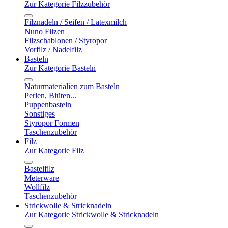
Zur Kategorie Filzzubehör
Filznadeln / Seifen / Latexmilch
Nuno Filzen
Filzschablonen / Styropor
Vorfilz / Nadelfilz
Basteln
Zur Kategorie Basteln
Naturmaterialien zum Basteln
Perlen, Blüten...
Puppenbasteln
Sonstiges
Styropor Formen
Taschenzubehör
Filz
Zur Kategorie Filz
Bastelfilz
Meterware
Wollfilz
Taschenzubehör
Strickwolle & Stricknadeln
Zur Kategorie Strickwolle & Stricknadeln