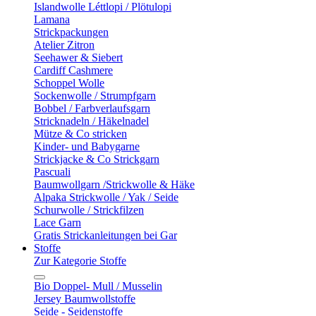
Islandwolle Léttlopi / Plötulopi
Lamana
Strickpackungen
Atelier Zitron
Seehawer & Siebert
Cardiff Cashmere
Schoppel Wolle
Sockenwolle / Strumpfgarn
Bobbel / Farbverlaufsgarn
Stricknadeln / Häkelnadel
Mütze & Co stricken
Kinder- und Babygarne
Strickjacke & Co Strickgarn
Pascuali
Baumwollgarn /Strickwolle & Häke
Alpaka Strickwolle / Yak / Seide
Schurwolle / Strickfilzen
Lace Garn
Gratis Strickanleitungen bei Gar
Stoffe
Zur Kategorie Stoffe
Bio Doppel- Mull / Musselin
Jersey Baumwollstoffe
Seide - Seidenstoffe