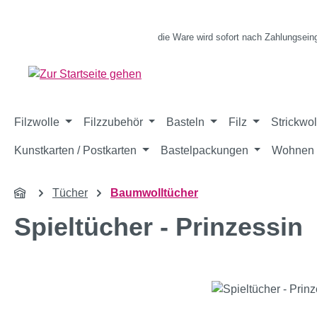
m Hauptinhalt springen
Zur Suche springen
Zur Hauptnavigation springen
die Ware wird sofort nach Zahlungsein
Filzwolle
Filzzubehör
Basteln
Filz
Strickwol
Kunstkarten / Postkarten
Bastelpackungen
Wohnen 
Tücher
Baumwolltücher
Spieltücher - Prinzessin
Bildergalerie überspringen