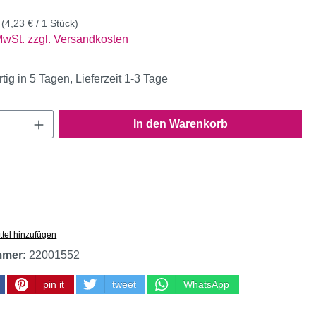
k
(4,23 € / 1 Stück)
 MwSt. zzgl. Versandkosten
ig in 5 Tagen, Lieferzeit 1-3 Tage
Anzahl: Gib den gewünschten Wert ein oder
In den Warenkorb
tel hinzufügen
mmer:
22001552
pin it
tweet
WhatsApp