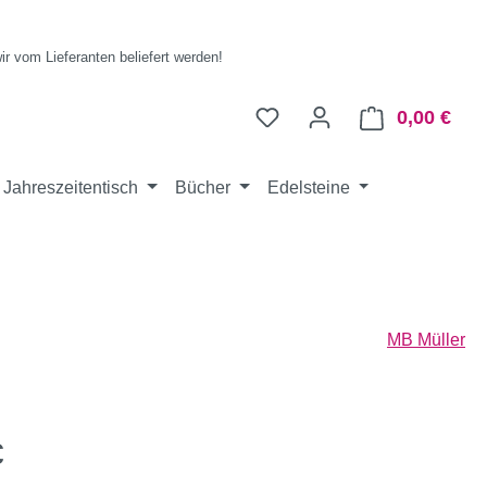
wir vom Lieferanten beliefert werden!
0,00 €
Ware
Jahreszeitentisch
Bücher
Edelsteine
MB Müller
eis:
€