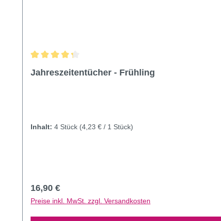
Durchschnittliche Bewertung von 4.36 von 5 Sternen
Jahreszeitentücher - Frühling
Inhalt:
4 Stück
(4,23 € / 1 Stück)
Regulärer Preis:
16,90 €
Preise inkl. MwSt. zzgl. Versandkosten