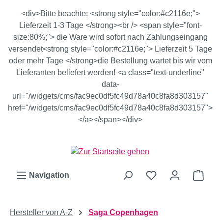
Zum Hauptinhalt springen
<div>Bitte beachte: <strong style="color:#c2116e;">
Lieferzeit 1-3 Tage </strong><br /> <span style="font-
size:80%;"> die Ware wird sofort nach Zahlungseingang
versendet<strong style="color:#c2116e;"> Lieferzeit 5 Tage
oder mehr Tage </strong>die Bestellung wartet bis wir vom
Lieferanten beliefert werden! <a class="text-underline"
data-
url="/widgets/cms/fac9ec0df5fc49d78a40c8fa8d303157"
href="/widgets/cms/fac9ec0df5fc49d78a40c8fa8d303157">
</a></span></div>
Ware
Navigation
Hersteller von A-Z
Saga Copenhagen