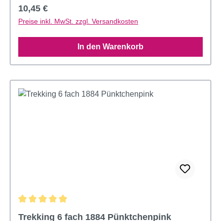
Regulärer Preis:
10,45 €
Preise inkl. MwSt. zzgl. Versandkosten
In den Warenkorb
Durchschnittliche Bewertung von 5 von 5 Sternen
Trekking 6 fach 1884 Pünktchenpink