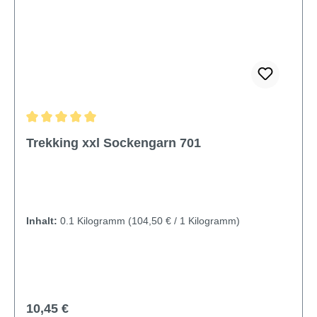
Durchschnittliche Bewertung von 5 von 5 Sternen
Trekking xxl Sockengarn 701
Inhalt:
0.1 Kilogramm
(104,50 € / 1 Kilogramm)
Regulärer Preis:
10,45 €