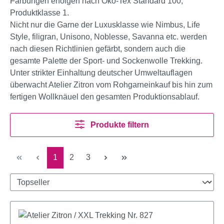
Färbungen erfolgen nach Öko-Tex Standard 100,
Produktklasse 1.
Nicht nur die Garne der Luxusklasse wie Nimbus, Life
Style, filigran, Unisono, Noblesse, Savanna etc. werden
nach diesen Richtlinien gefärbt, sondern auch die
gesamte Palette der Sport- und Sockenwolle Trekking.
Unter strikter Einhaltung deutscher Umweltauflagen
überwacht Atelier Zitron vom Rohgarneinkauf bis hin zum
fertigen Wollknäuel den gesamten Produktionsablauf.
Produkte filtern
Seite
Seite
Seite
1
2
3