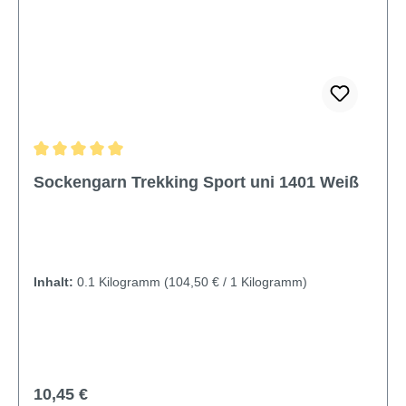
Durchschnittliche Bewertung von 5 von 5 Sternen
Sockengarn Trekking Sport uni 1401 Weiß
Inhalt:
0.1 Kilogramm
(104,50 € / 1 Kilogramm)
Regulärer Preis:
10,45 €