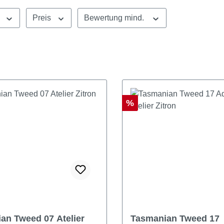
Preis
Bewertung mind.
Rabatt
%
 Tweed 07 Atelier
Tasmanian Tweed 17