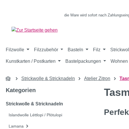
m Hauptinhalt springen
Zur Suche springen
Zur Hauptnavigation springen
die Ware wird sofort nach Zahlungsein
Filzwolle
Filzzubehör
Basteln
Filz
Strickwol
Kunstkarten / Postkarten
Bastelpackungen
Wohnen 
Strickwolle & Stricknadeln
Atelier Zitron
Tas
Tasm
Kategorien
Strickwolle & Stricknadeln
Perfe
Islandwolle Léttlopi / Plötulopi
Lamana