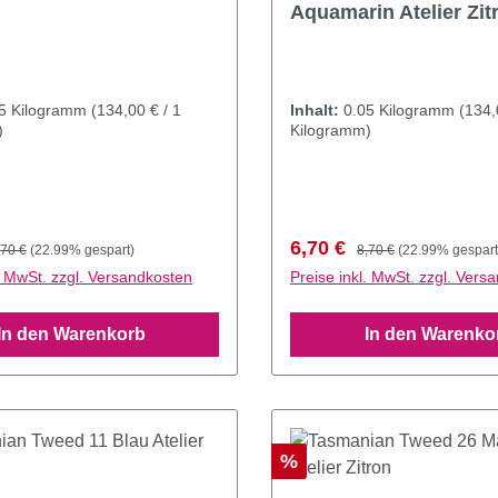
Aquamarin Atelier Zit
05 Kilogramm
(134,00 € / 1
Inhalt:
0.05 Kilogramm
(134,
)
Kilogramm)
preis:
egulärer Preis:
Verkaufspreis:
Regulärer Preis:
6,70 €
,70 €
(22.99% gespart)
8,70 €
(22.99% gespart
l. MwSt. zzgl. Versandkosten
Preise inkl. MwSt. zzgl. Vers
In den Warenkorb
In den Warenko
Rabatt
%