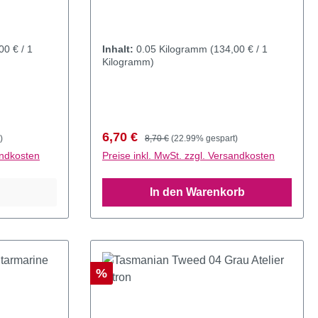
00 € / 1
Inhalt:
0.05 Kilogramm
(134,00 € / 1
Kilogramm)
Verkaufspreis:
Regulärer Preis:
6,70 €
)
8,70 €
(22.99% gespart)
andkosten
Preise inkl. MwSt. zzgl. Versandkosten
In den Warenkorb
Rabatt
%