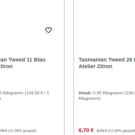
an Tweed 11 Blau
Tasmanian Tweed 26 
Zitron
Atelier Zitron
05 Kilogramm
(134,00 € / 1
Inhalt:
0.05 Kilogramm
(134,
)
Kilogramm)
preis:
egulärer Preis:
Verkaufspreis:
Regulärer Preis:
6,70 €
,70 €
(22.99% gespart)
8,70 €
(22.99% gespart