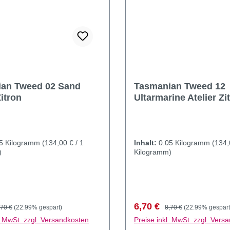
an Tweed 02 Sand
Tasmanian Tweed 12
Zitron
Ultarmarine Atelier Zi
05 Kilogramm
(134,00 € / 1
Inhalt:
0.05 Kilogramm
(134,
)
Kilogramm)
preis:
egulärer Preis:
Verkaufspreis:
Regulärer Preis:
6,70 €
,70 €
(22.99% gespart)
8,70 €
(22.99% gespart
l. MwSt. zzgl. Versandkosten
Preise inkl. MwSt. zzgl. Vers