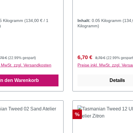
05 Kilogramm
(134,00 € / 1
Inhalt:
0.05 Kilogramm
(134,
)
Kilogramm)
preis:
egulärer Preis:
Verkaufspreis:
Regulärer Preis:
6,70 €
,70 €
(22.99% gespart)
8,70 €
(22.99% gespart
l. MwSt. zzgl. Versandkosten
Preise inkl. MwSt. zzgl. Vers
In den Warenkorb
Details
Rabatt
%