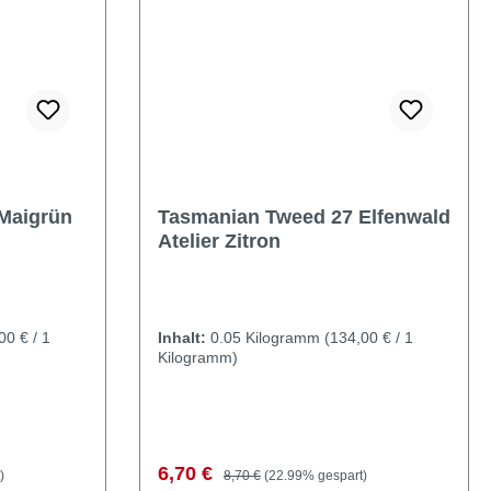
Maigrün
Tasmanian Tweed 27 Elfenwald
Atelier Zitron
00 € / 1
Inhalt:
0.05 Kilogramm
(134,00 € / 1
Kilogramm)
Verkaufspreis:
Regulärer Preis:
6,70 €
)
8,70 €
(22.99% gespart)