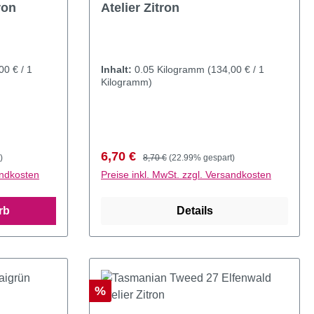
ron
Atelier Zitron
00 € / 1
Inhalt:
0.05 Kilogramm
(134,00 € / 1
Kilogramm)
Verkaufspreis:
Regulärer Preis:
6,70 €
)
8,70 €
(22.99% gespart)
andkosten
Preise inkl. MwSt. zzgl. Versandkosten
rb
Details
Rabatt
%