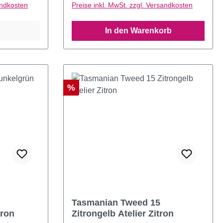
andkosten
Preise inkl. MwSt. zzgl. Versandkosten
In den Warenkorb
Rabatt
%
ng von 5 von 5 Sternen
Tasmanian Tweed 15
tron
Zitrongelb Atelier Zitron