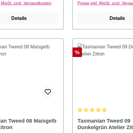
l. MwSt. zzgl. Versandkosten
Preise inkl. MwSt. zzgl. Vers
Details
Details
Rabatt
%
Durchschnittliche Bewertu
an Tweed 08 Maisgelb
Tasmanian Tweed 09
Zitron
Dunkelgrün Atelier Zi