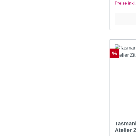
Preise ink
Rabatt
%
Tasmani
Atelier 