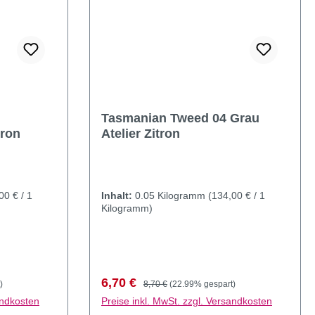
Tasmanian Tweed 04 Grau
tron
Atelier Zitron
00 € / 1
Inhalt:
0.05 Kilogramm
(134,00 € / 1
Kilogramm)
Verkaufspreis:
Regulärer Preis:
6,70 €
)
8,70 €
(22.99% gespart)
andkosten
Preise inkl. MwSt. zzgl. Versandkosten