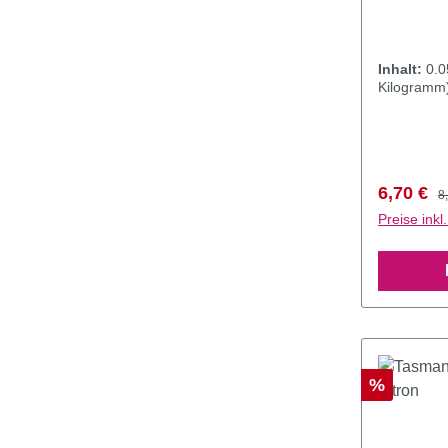
Inhalt:
0.
Kilogramm
Verkaufs
R
6,70 €
8
Preise ink
Rabatt
%