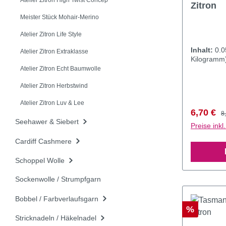
Atelier Zitron High Twist Concep
Zitron
Meister Stück Mohair-Merino
Atelier Zitron Life Style
Inhalt:
0.
Atelier Zitron Extraklasse
Kilogramm
Atelier Zitron Echt Baumwolle
Atelier Zitron Herbstwind
Atelier Zitron Luv & Lee
Verkaufs
R
6,70 €
8
Seehawer & Siebert
Preise ink
Cardiff Cashmere
Schoppel Wolle
Sockenwolle / Strumpfgarn
Bobbel / Farbverlaufsgarn
Rabatt
%
Stricknadeln / Häkelnadel