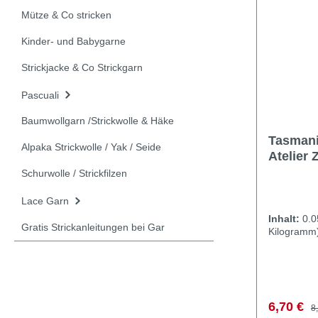
Mütze & Co stricken
Kinder- und Babygarne
Strickjacke & Co Strickgarn
Pascuali
Baumwollgarn /Strickwolle & Häke
Tasmani
Alpaka Strickwolle / Yak / Seide
Atelier 
Schurwolle / Strickfilzen
Lace Garn
Inhalt:
0.
Gratis Strickanleitungen bei Gar
Kilogramm
Verkaufs
R
6,70 €
8