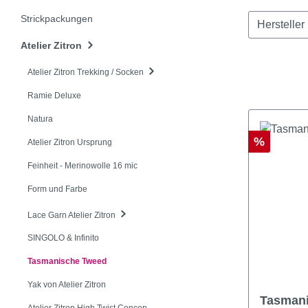
Strickpackungen
Hersteller
Atelier Zitron
Atelier Zitron Trekking / Socken
Ramie Deluxe
Natura
Rabatt
%
Atelier Zitron Ursprung
Feinheit - Merinowolle 16 mic
Form und Farbe
Lace Garn Atelier Zitron
SINGOLO & Infinito
Tasmanische Tweed
Yak von Atelier Zitron
Tasmanian