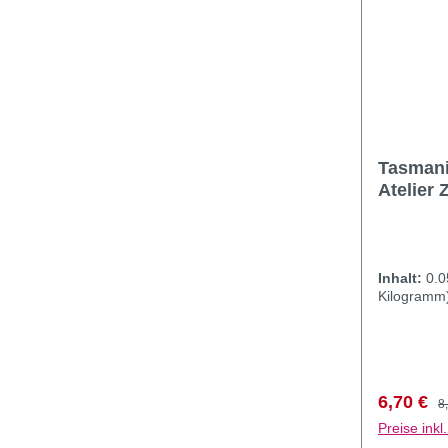
Tasmani
Atelier 
Inhalt:
0.
Kilogramm
Verkaufs
R
6,70 €
8
Preise ink