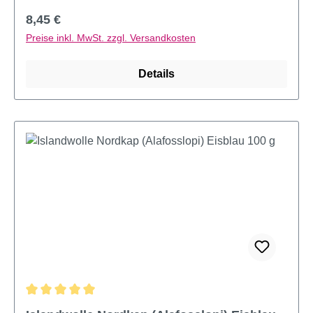
Regulärer Preis:
8,45 €
Preise inkl. MwSt. zzgl. Versandkosten
Details
Durchschnittliche Bewertung von 5 von 5 Sternen