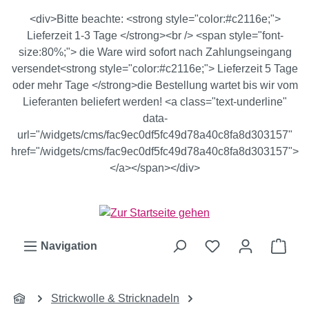
Zum Hauptinhalt springen
<div>Bitte beachte: <strong style="color:#c2116e;">
Lieferzeit 1-3 Tage </strong><br /> <span style="font-
size:80%;"> die Ware wird sofort nach Zahlungseingang
versendet<strong style="color:#c2116e;"> Lieferzeit 5 Tage
oder mehr Tage </strong>die Bestellung wartet bis wir vom
Lieferanten beliefert werden! <a class="text-underline"
data-
url="/widgets/cms/fac9ec0df5fc49d78a40c8fa8d303157"
href="/widgets/cms/fac9ec0df5fc49d78a40c8fa8d303157">
</a></span></div>
Ware
Navigation
Strickwolle & Stricknadeln