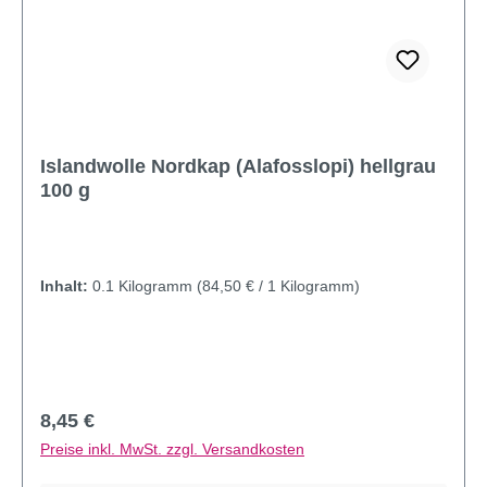
Islandwolle Nordkap (Alafosslopi) hellgrau
100 g
Inhalt:
0.1 Kilogramm
(84,50 € / 1 Kilogramm)
Regulärer Preis:
8,45 €
Preise inkl. MwSt. zzgl. Versandkosten